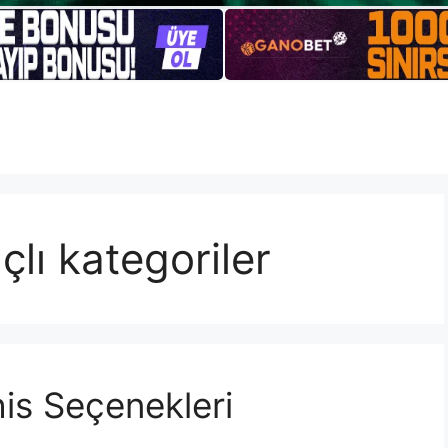
lı kategoriler
is Seçenekleri