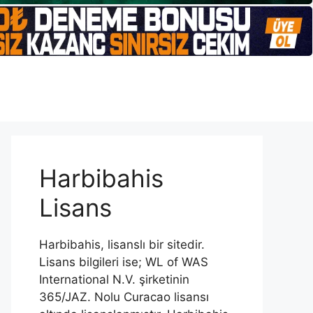
Harbibahis
Lisans
Harbibahis, lisanslı bir sitedir.
Lisans bilgileri ise; WL of WAS
International N.V. şirketinin
365/JAZ. Nolu Curacao lisansı