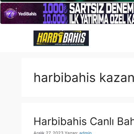
İçeriğe
atla
harbibahis kazanç
Harbibahis Canlı Bah
Aralık 27, 2023
Yazarı:
admin