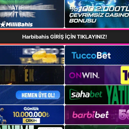
Harbibahis GİRİŞ İÇİN TIKLAYINIZ!