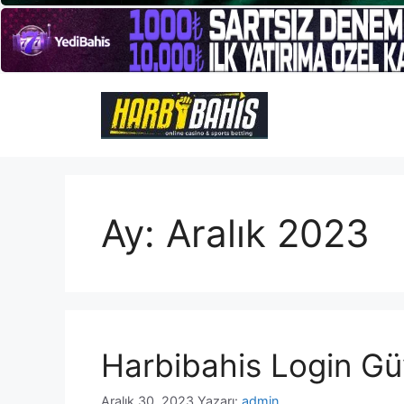
İçeriğe
atla
Ay:
Aralık 2023
Harbibahis Login Güv
Aralık 30, 2023
Yazarı:
admin