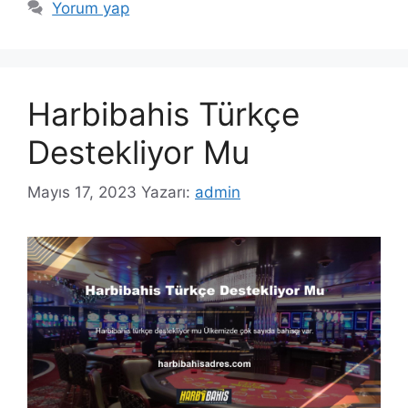
Yorum yap
Harbibahis Türkçe
Destekliyor Mu
Mayıs 17, 2023
Yazarı:
admin