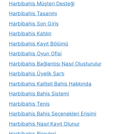
Harbibahis Müşteri Desteği
Harbibahis Tasarımı
Harbibahis Son Giriş
Harbibahis Katılın
Harbibahis Kayıt Bölümü
Harbibahis Oyun Ofisi
Harbibahis Bağlantısı Nasıl Oluşturulur
Harbibahis Üyelik Şartı
Harbibahis Kaliteli Bahis Hakkında
Harbibahis Bahis Sistemi
Harbibahis Tenis
Harbibahis Bahis Seçenekleri Erişimi
Harbibahis Nasıl Kayıt Olunur
Harbibahis Bireyleri