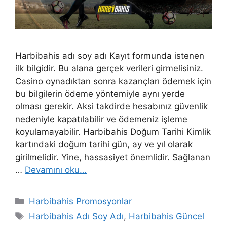
Harbibahis adı soy adı Kayıt formunda istenen
ilk bilgidir. Bu alana gerçek verileri girmelisiniz.
Casino oynadıktan sonra kazançları ödemek için
bu bilgilerin ödeme yöntemiyle aynı yerde
olması gerekir. Aksi takdirde hesabınız güvenlik
nedeniyle kapatılabilir ve ödemeniz işleme
koyulamayabilir. Harbibahis Doğum Tarihi Kimlik
kartındaki doğum tarihi gün, ay ve yıl olarak
girilmelidir. Yine, hassasiyet önemlidir. Sağlanan
…
Devamını oku…
Kategoriler
Harbibahis Promosyonlar
Etiketler
Harbibahis Adı Soy Adı
,
Harbibahis Güncel