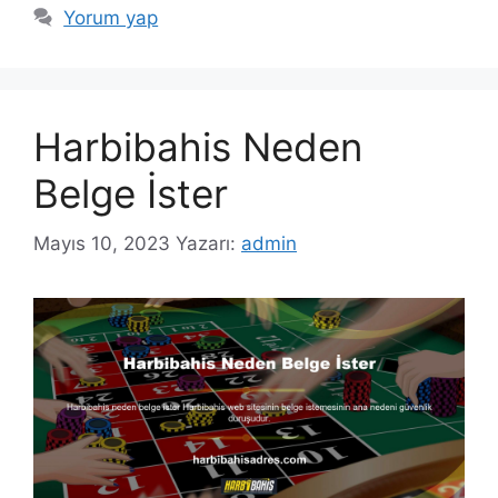
Yorum yap
Harbibahis Neden
Belge İster
Mayıs 10, 2023
Yazarı:
admin