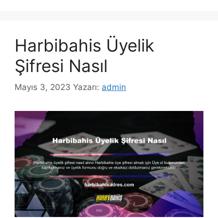
Harbibahis Üyelik
Şifresi Nasıl
Mayıs 3, 2023
Yazarı:
admin