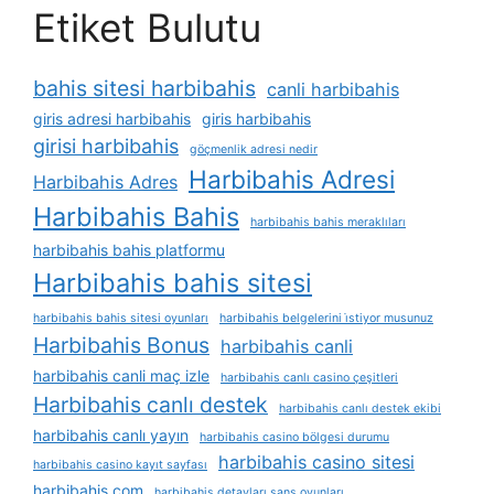
Etiket Bulutu
bahis sitesi harbibahis
canli harbibahis
giris adresi harbibahis
giris harbibahis
girisi harbibahis
göçmenlik adresi nedir
Harbibahis Adresi
Harbibahis Adres
Harbibahis Bahis
harbibahis bahis meraklıları
harbibahis bahis platformu
Harbibahis bahis sitesi
harbibahis bahis sitesi oyunları
harbibahis belgelerini i̇stiyor musunuz
Harbibahis Bonus
harbibahis canli
harbibahis canli maç izle
harbibahis canlı casino çeşitleri
Harbibahis canlı destek
harbibahis canlı destek ekibi
harbibahis canlı yayın
harbibahis casino bölgesi durumu
harbibahis casino sitesi
harbibahis casino kayıt sayfası
harbibahis com
harbibahis detayları şans oyunları