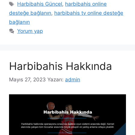
Etiketler
Harbibahis Güncel
,
harbibahis online
desteğe bağlanın
,
harbibahis tv online desteğe
bağlanın
Yorum yap
Harbibahis Hakkında
Mayıs 27, 2023
Yazarı:
admin