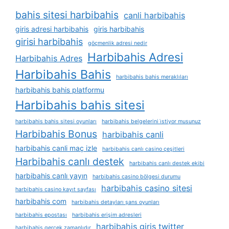
bahis sitesi harbibahis
canli harbibahis
giris adresi harbibahis
giris harbibahis
girisi harbibahis
göçmenlik adresi nedir
Harbibahis Adresi
Harbibahis Adres
Harbibahis Bahis
harbibahis bahis meraklıları
harbibahis bahis platformu
Harbibahis bahis sitesi
harbibahis bahis sitesi oyunları
harbibahis belgelerini i̇stiyor musunuz
Harbibahis Bonus
harbibahis canli
harbibahis canli maç izle
harbibahis canlı casino çeşitleri
Harbibahis canlı destek
harbibahis canlı destek ekibi
harbibahis canlı yayın
harbibahis casino bölgesi durumu
harbibahis casino sitesi
harbibahis casino kayıt sayfası
harbibahis com
harbibahis detayları şans oyunları
harbibahis epostası
harbibahis erişim adresleri
harbibahis giris twitter
harbibahis gerçek zamanlıdır