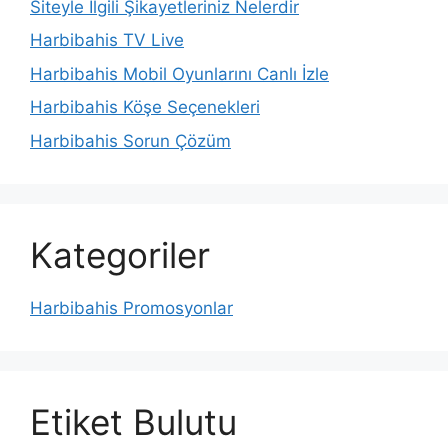
Siteyle İlgili Şikayetleriniz Nelerdir
Harbibahis TV Live
Harbibahis Mobil Oyunlarını Canlı İzle
Harbibahis Köşe Seçenekleri
Harbibahis Sorun Çözüm
Kategoriler
Harbibahis Promosyonlar
Etiket Bulutu