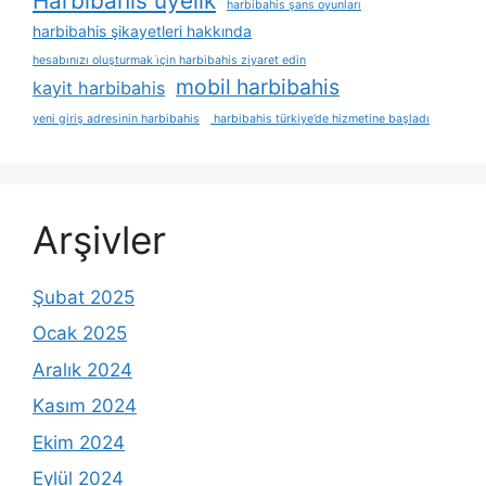
Harbibahis üyelik
harbibahis şans oyunları
harbibahis şikayetleri hakkında
hesabınızı oluşturmak i̇çin harbibahis ziyaret edin
mobil harbibahis
kayit harbibahis
yeni giriş adresinin harbibahis
harbibahis türkiye’de hizmetine başladı
Arşivler
Şubat 2025
Ocak 2025
Aralık 2024
Kasım 2024
Ekim 2024
Eylül 2024