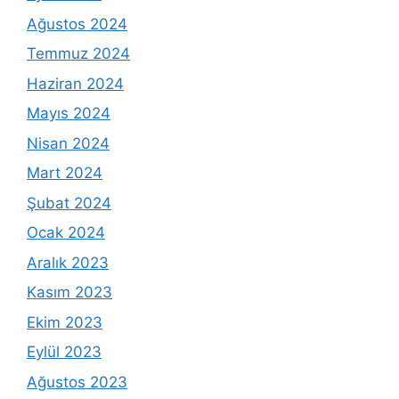
Ağustos 2024
Temmuz 2024
Haziran 2024
Mayıs 2024
Nisan 2024
Mart 2024
Şubat 2024
Ocak 2024
Aralık 2023
Kasım 2023
Ekim 2023
Eylül 2023
Ağustos 2023