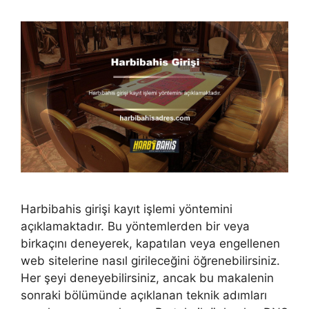
Harbibahis girişi kayıt işlemi yöntemini
açıklamaktadır. Bu yöntemlerden bir veya
birkaçını deneyerek, kapatılan veya engellenen
web sitelerine nasıl girileceğini öğrenebilirsiniz.
Her şeyi deneyebilirsiniz, ancak bu makalenin
sonraki bölümünde açıklanan teknik adımları