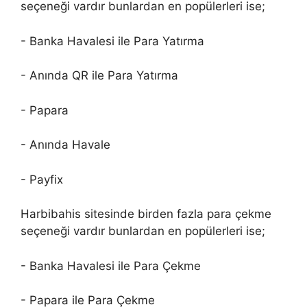
seçeneği vardır bunlardan en popülerleri ise;
- Banka Havalesi ile Para Yatırma
- Anında QR ile Para Yatırma
- Papara
- Anında Havale
- Payfix
Harbibahis sitesinde birden fazla para çekme
seçeneği vardır bunlardan en popülerleri ise;
- Banka Havalesi ile Para Çekme
- Papara ile Para Çekme