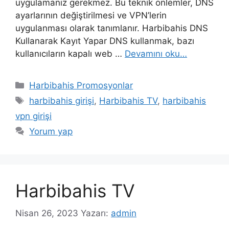
uygulamanız gerekmez. Bu teknik önlemler, DNS
ayarlarının değiştirilmesi ve VPN’lerin
uygulanması olarak tanımlanır. Harbibahis DNS
Kullanarak Kayıt Yapar DNS kullanmak, bazı
kullanıcıların kapalı web …
Devamını oku…
Kategoriler
Harbibahis Promosyonlar
Etiketler
harbibahis girişi
,
Harbibahis TV
,
harbibahis
vpn girişi
Yorum yap
Harbibahis TV
Nisan 26, 2023
Yazarı:
admin