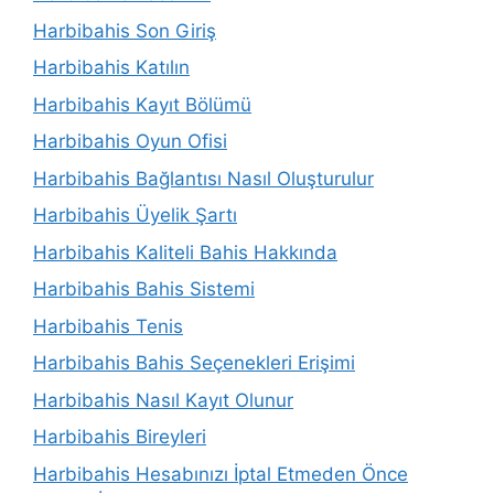
Harbibahis Son Giriş
Harbibahis Katılın
Harbibahis Kayıt Bölümü
Harbibahis Oyun Ofisi
Harbibahis Bağlantısı Nasıl Oluşturulur
Harbibahis Üyelik Şartı
Harbibahis Kaliteli Bahis Hakkında
Harbibahis Bahis Sistemi
Harbibahis Tenis
Harbibahis Bahis Seçenekleri Erişimi
Harbibahis Nasıl Kayıt Olunur
Harbibahis Bireyleri
Harbibahis Hesabınızı İptal Etmeden Önce