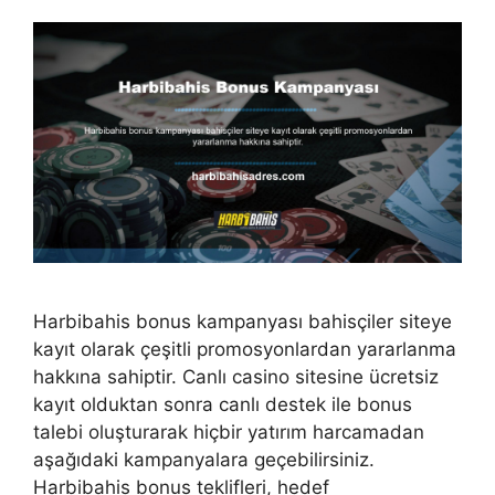
Harbibahis bonus kampanyası bahisçiler siteye
kayıt olarak çeşitli promosyonlardan yararlanma
hakkına sahiptir. Canlı casino sitesine ücretsiz
kayıt olduktan sonra canlı destek ile bonus
talebi oluşturarak hiçbir yatırım harcamadan
aşağıdaki kampanyalara geçebilirsiniz.
Harbibahis bonus teklifleri, hedef