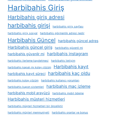
Harbibahis Giriş
Harbibahis giriş adresi
harbibahis girişi
harbibahis giriş sayfası
harbibahis giriş sosyal
harbibahis göçmenlik adresi nedir
Harbibahis Güncel
harbibahis güncel adres
Harbibahis güncel giriş
harbibahis güvenli mi
harbibahis instagram
harbibahis güvenlir mi
harbibahis i̇lerleme kaydetmesi
harbibahis i̇letişim
Harbibahis kayıt
harbibahis kapalı mı kolay çözüm
harbibahis kaç oldu
harbibahis kayıt süreci
harbibahis kolay çözüm
harbibahis kullanıcı yorumları
harbibahis maç izleme
harbibahis kupon sistemleri
harbibahis mobil arayüzü
harbibahis mobil ödeme
Harbibahis müşteri hizmetleri
harbibahis müşteri hizmetleri bir önceliktir
harbibahis müşteri memnuniyeti
harbibahis oranlar ve bonus