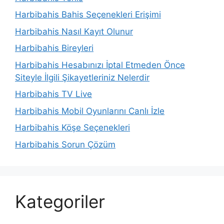
Harbibahis Bahis Seçenekleri Erişimi
Harbibahis Nasıl Kayıt Olunur
Harbibahis Bireyleri
Harbibahis Hesabınızı İptal Etmeden Önce
Siteyle İlgili Şikayetleriniz Nelerdir
Harbibahis TV Live
Harbibahis Mobil Oyunlarını Canlı İzle
Harbibahis Köşe Seçenekleri
Harbibahis Sorun Çözüm
Kategoriler