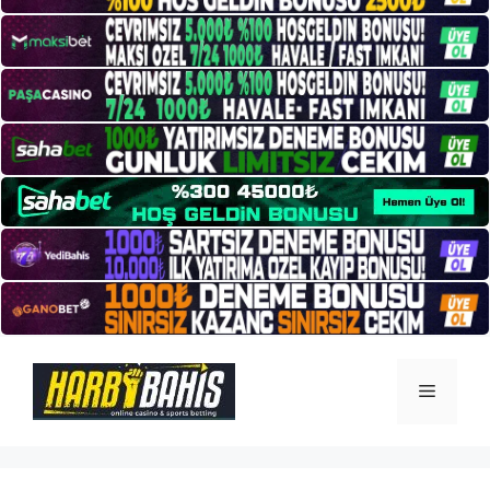
İçeriğe
atla
Menü