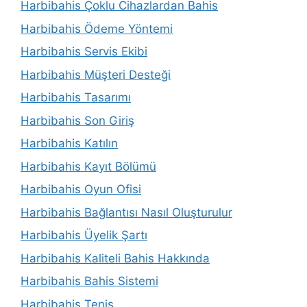
Harbibahis Çoklu Cihazlardan Bahis
Harbibahis Ödeme Yöntemi
Harbibahis Servis Ekibi
Harbibahis Müşteri Desteği
Harbibahis Tasarımı
Harbibahis Son Giriş
Harbibahis Katılın
Harbibahis Kayıt Bölümü
Harbibahis Oyun Ofisi
Harbibahis Bağlantısı Nasıl Oluşturulur
Harbibahis Üyelik Şartı
Harbibahis Kaliteli Bahis Hakkında
Harbibahis Bahis Sistemi
Harbibahis Tenis