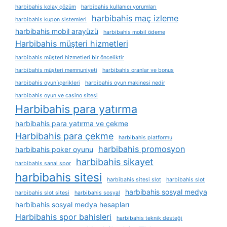
harbibahis kolay çözüm
harbibahis kullanıcı yorumları
harbibahis maç izleme
harbibahis kupon sistemleri
harbibahis mobil arayüzü
harbibahis mobil ödeme
Harbibahis müşteri hizmetleri
harbibahis müşteri hizmetleri bir önceliktir
harbibahis müşteri memnuniyeti
harbibahis oranlar ve bonus
harbibahis oyun i̇çerikleri
harbibahis oyun makinesi nedir
harbibahis oyun ve casino sitesi
Harbibahis para yatırma
harbibahis para yatırma ve çekme
Harbibahis para çekme
harbibahis platformu
harbibahis promosyon
harbibahis poker oyunu
harbibahis sikayet
harbibahis sanal spor
harbibahis sitesi
harbibahis sitesi slot
harbibahis slot
harbibahis sosyal medya
harbibahis slot sitesi
harbibahis sosyal
harbibahis sosyal medya hesapları
Harbibahis spor bahisleri
harbibahis teknik desteği