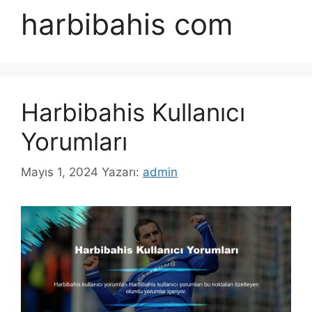
harbibahis com
Harbibahis Kullanıcı
Yorumları
Mayıs 1, 2024
Yazarı:
admin