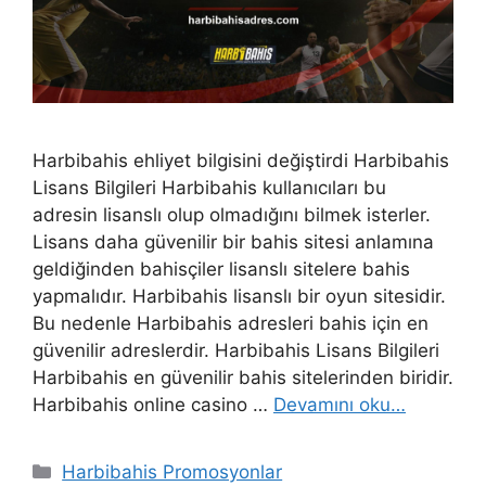
Harbibahis ehliyet bilgisini değiştirdi Harbibahis
Lisans Bilgileri Harbibahis kullanıcıları bu
adresin lisanslı olup olmadığını bilmek isterler.
Lisans daha güvenilir bir bahis sitesi anlamına
geldiğinden bahisçiler lisanslı sitelere bahis
yapmalıdır. Harbibahis lisanslı bir oyun sitesidir.
Bu nedenle Harbibahis adresleri bahis için en
güvenilir adreslerdir. Harbibahis Lisans Bilgileri
Harbibahis en güvenilir bahis sitelerinden biridir.
Harbibahis online casino …
Devamını oku…
Kategoriler
Harbibahis Promosyonlar