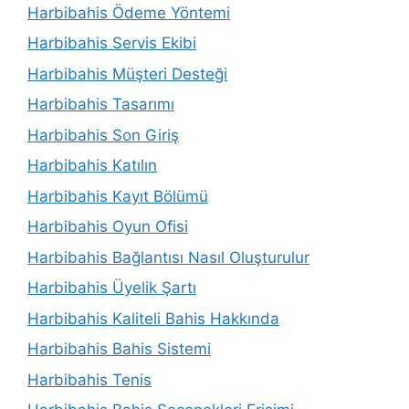
Harbibahis Ödeme Yöntemi
Harbibahis Servis Ekibi
Harbibahis Müşteri Desteği
Harbibahis Tasarımı
Harbibahis Son Giriş
Harbibahis Katılın
Harbibahis Kayıt Bölümü
Harbibahis Oyun Ofisi
Harbibahis Bağlantısı Nasıl Oluşturulur
Harbibahis Üyelik Şartı
Harbibahis Kaliteli Bahis Hakkında
Harbibahis Bahis Sistemi
Harbibahis Tenis