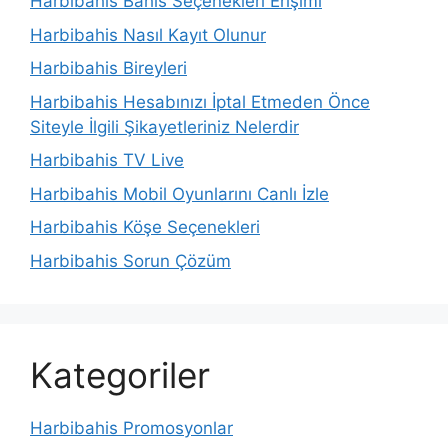
Harbibahis Bahis Seçenekleri Erişimi
Harbibahis Nasıl Kayıt Olunur
Harbibahis Bireyleri
Harbibahis Hesabınızı İptal Etmeden Önce
Siteyle İlgili Şikayetleriniz Nelerdir
Harbibahis TV Live
Harbibahis Mobil Oyunlarını Canlı İzle
Harbibahis Köşe Seçenekleri
Harbibahis Sorun Çözüm
Kategoriler
Harbibahis Promosyonlar