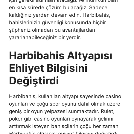
için gerekli adımları atacağız ve mümkün olan
en kısa sürede çözüm bulacağız. Sadece
kaldığınız yerden devam edin. Harbibahis,
bahislerinizin güvenliği konusunda hiçbir
şüpheniz olmadan bu avantajlardan
yararlanabileceğiniz bir yerdir.
Harbibahis Altyapısı
Ehliyet Bilgisini
Değiştirdi
Harbibahis, kullanılan altyapı sayesinde casino
oyunları ve çoğu spor oyunu dahil olmak üzere
geniş bir oyun yelpazesi sunmaktadır. Rulet,
poker gibi casino oyunları oynayarak gelirini
arttırmak isteyen bahisçilerin çoğu her zaman
Harbibahis altyapısı ehliyet bilgisini değiştirdi