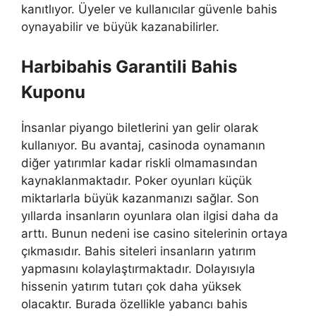
kanıtlıyor. Üyeler ve kullanıcılar güvenle bahis
oynayabilir ve büyük kazanabilirler.
Harbibahis Garantili Bahis
Kuponu
İnsanlar piyango biletlerini yan gelir olarak
kullanıyor. Bu avantaj, casinoda oynamanın
diğer yatırımlar kadar riskli olmamasından
kaynaklanmaktadır. Poker oyunları küçük
miktarlarla büyük kazanmanızı sağlar. Son
yıllarda insanların oyunlara olan ilgisi daha da
arttı. Bunun nedeni ise casino sitelerinin ortaya
çıkmasıdır. Bahis siteleri insanların yatırım
yapmasını kolaylaştırmaktadır. Dolayısıyla
hissenin yatırım tutarı çok daha yüksek
olacaktır. Burada özellikle yabancı bahis