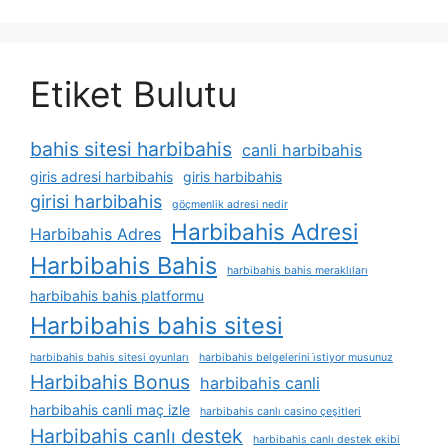
Etiket Bulutu
bahis sitesi harbibahis
canli harbibahis
giris adresi harbibahis
giris harbibahis
girisi harbibahis
göçmenlik adresi nedir
Harbibahis Adresi
Harbibahis Adres
Harbibahis Bahis
harbibahis bahis meraklıları
harbibahis bahis platformu
Harbibahis bahis sitesi
harbibahis bahis sitesi oyunları
harbibahis belgelerini i̇stiyor musunuz
Harbibahis Bonus
harbibahis canli
harbibahis canli maç izle
harbibahis canlı casino çeşitleri
Harbibahis canlı destek
harbibahis canlı destek ekibi