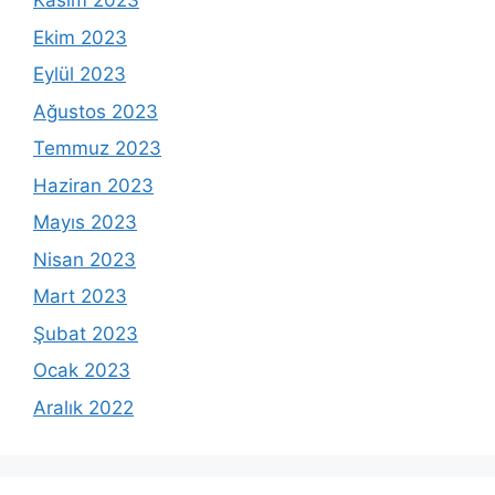
Kasım 2023
Ekim 2023
Eylül 2023
Ağustos 2023
Temmuz 2023
Haziran 2023
Mayıs 2023
Nisan 2023
Mart 2023
Şubat 2023
Ocak 2023
Aralık 2022