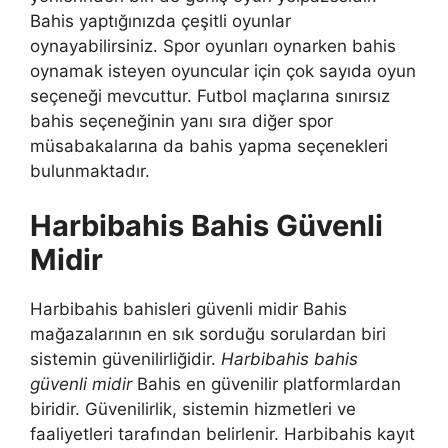
Bahis yaptığınızda çeşitli oyunlar
oynayabilirsiniz. Spor oyunları oynarken bahis
oynamak isteyen oyuncular için çok sayıda oyun
seçeneği mevcuttur. Futbol maçlarına sınırsız
bahis seçeneğinin yanı sıra diğer spor
müsabakalarına da bahis yapma seçenekleri
bulunmaktadır.
Harbibahis Bahis Güvenli
Midir
Harbibahis bahisleri güvenli midir Bahis
mağazalarının en sık sorduğu sorulardan biri
sistemin güvenilirliğidir.
Harbibahis bahis
güvenli midir
Bahis en güvenilir platformlardan
biridir. Güvenilirlik, sistemin hizmetleri ve
faaliyetleri tarafından belirlenir. Harbibahis kayıt