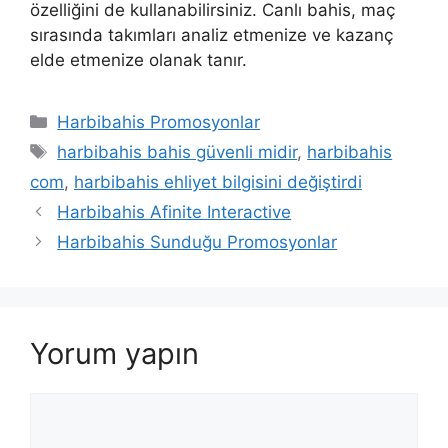
özelliğini de kullanabilirsiniz. Canlı bahis, maç
sırasında takımları analiz etmenize ve kazanç
elde etmenize olanak tanır.
Kategoriler
Harbibahis Promosyonlar
Etiketler
harbibahis bahis güvenli midir
,
harbibahis
com
,
harbibahis ehliyet bilgisini değiştirdi
Harbibahis Afinite Interactive
Harbibahis Sunduğu Promosyonlar
Yorum yapın
Yorum