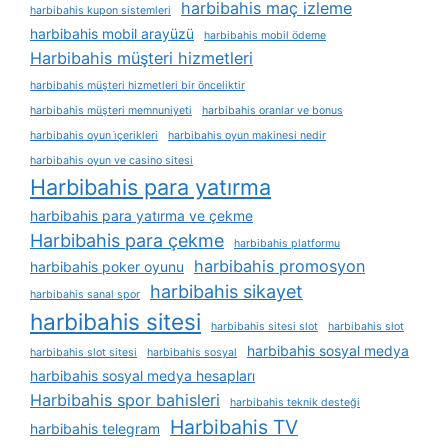
harbibahis maç izleme
harbibahis kupon sistemleri
harbibahis mobil arayüzü
harbibahis mobil ödeme
Harbibahis müşteri hizmetleri
harbibahis müşteri hizmetleri bir önceliktir
harbibahis müşteri memnuniyeti
harbibahis oranlar ve bonus
harbibahis oyun i̇çerikleri
harbibahis oyun makinesi nedir
harbibahis oyun ve casino sitesi
Harbibahis para yatırma
harbibahis para yatırma ve çekme
Harbibahis para çekme
harbibahis platformu
harbibahis promosyon
harbibahis poker oyunu
harbibahis sikayet
harbibahis sanal spor
harbibahis sitesi
harbibahis sitesi slot
harbibahis slot
harbibahis sosyal medya
harbibahis slot sitesi
harbibahis sosyal
harbibahis sosyal medya hesapları
Harbibahis spor bahisleri
harbibahis teknik desteği
Harbibahis TV
harbibahis telegram