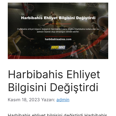
Harbibahis Ehliyet
Bilgisini Değiştirdi
Kasım 18, 2023
Yazarı:
admin
Harbibahis ehliyet bilgisini değiştirdi Harbibahis