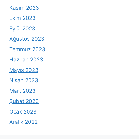
Kasım 2023
Ekim 2023
Eylül 2023
Ağustos 2023
Temmuz 2023
Haziran 2023
Mayıs 2023
Nisan 2023
Mart 2023
Şubat 2023
Ocak 2023
Aralık 2022