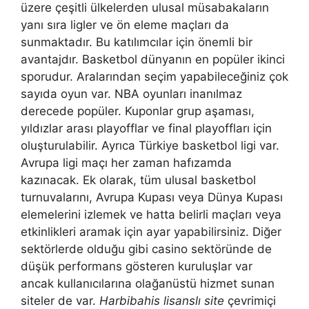
üzere çeşitli ülkelerden ulusal müsabakaların
yanı sıra ligler ve ön eleme maçları da
sunmaktadır. Bu katılımcılar için önemli bir
avantajdır. Basketbol dünyanın en popüler ikinci
sporudur. Aralarından seçim yapabileceğiniz çok
sayıda oyun var. NBA oyunları inanılmaz
derecede popüler. Kuponlar grup aşaması,
yıldızlar arası playofflar ve final playoffları için
oluşturulabilir. Ayrıca Türkiye basketbol ligi var.
Avrupa ligi maçı her zaman hafızamda
kazınacak. Ek olarak, tüm ulusal basketbol
turnuvalarını, Avrupa Kupası veya Dünya Kupası
elemelerini izlemek ve hatta belirli maçları veya
etkinlikleri aramak için ayar yapabilirsiniz. Diğer
sektörlerde olduğu gibi casino sektöründe de
düşük performans gösteren kuruluşlar var
ancak kullanıcılarına olağanüstü hizmet sunan
siteler de var.
Harbibahis lisanslı site
çevrimiçi