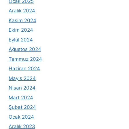
Ocak 2025
Aralık 2024
Kasım 2024
Ekim 2024
Eylül 2024
Ağustos 2024
Temmuz 2024
Haziran 2024
Mayıs 2024
Nisan 2024
Mart 2024
Şubat 2024
Ocak 2024
Aralık 2023