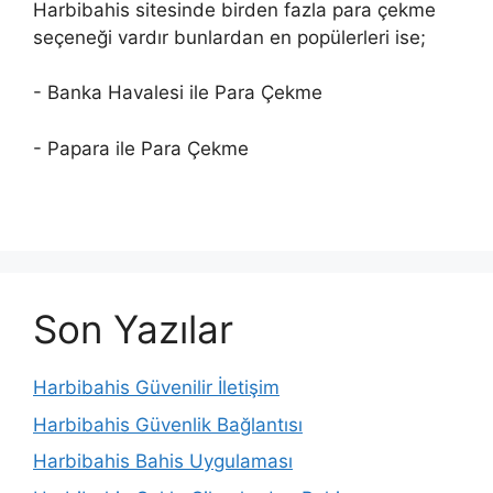
Harbibahis sitesinde birden fazla para çekme
seçeneği vardır bunlardan en popülerleri ise;
- Banka Havalesi ile Para Çekme
- Papara ile Para Çekme
Son Yazılar
Harbibahis Güvenilir İletişim
Harbibahis Güvenlik Bağlantısı
Harbibahis Bahis Uygulaması