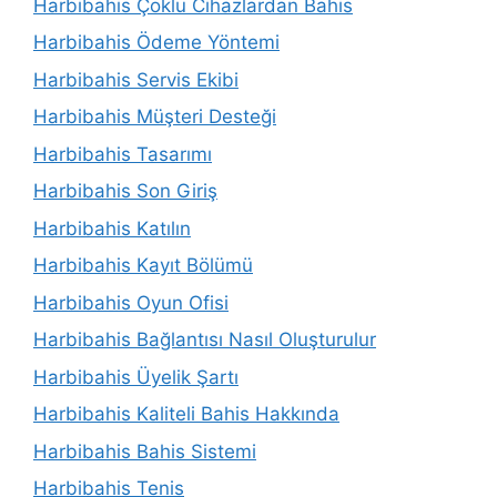
Harbibahis Çoklu Cihazlardan Bahis
Harbibahis Ödeme Yöntemi
Harbibahis Servis Ekibi
Harbibahis Müşteri Desteği
Harbibahis Tasarımı
Harbibahis Son Giriş
Harbibahis Katılın
Harbibahis Kayıt Bölümü
Harbibahis Oyun Ofisi
Harbibahis Bağlantısı Nasıl Oluşturulur
Harbibahis Üyelik Şartı
Harbibahis Kaliteli Bahis Hakkında
Harbibahis Bahis Sistemi
Harbibahis Tenis