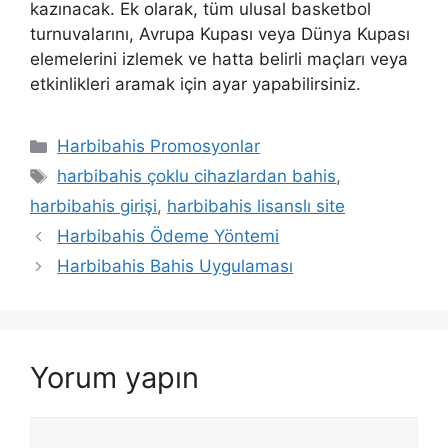
kazınacak. Ek olarak, tüm ulusal basketbol
turnuvalarını, Avrupa Kupası veya Dünya Kupası
elemelerini izlemek ve hatta belirli maçları veya
etkinlikleri aramak için ayar yapabilirsiniz.
Kategoriler
Harbibahis Promosyonlar
Etiketler
harbibahis çoklu cihazlardan bahis
,
harbibahis girişi
,
harbibahis lisanslı site
Harbibahis Ödeme Yöntemi
Harbibahis Bahis Uygulaması
Yorum yapın
Yorum