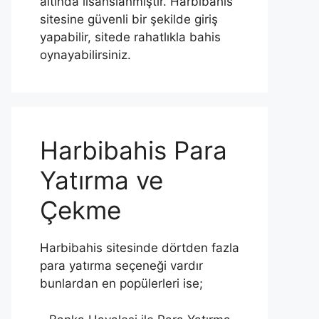
altında lisanslanmıştır. Harbibahis
sitesine güvenli bir şekilde giriş
yapabilir, sitede rahatlıkla bahis
oynayabilirsiniz.
Harbibahis Para
Yatırma ve
Çekme
Harbibahis sitesinde dörtden fazla
para yatırma seçeneği vardır
bunlardan en popülerleri ise;