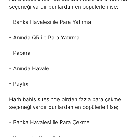
seçeneği vardır bunlardan en popülerleri ise;
- Banka Havalesi ile Para Yatırma
- Anında QR ile Para Yatırma
- Papara
- Anında Havale
- Payfix
Harbibahis sitesinde birden fazla para çekme
seçeneği vardır bunlardan en popülerleri ise;
- Banka Havalesi ile Para Çekme