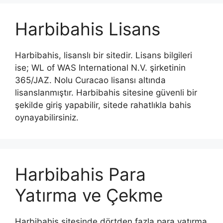
Harbibahis Lisans
Harbibahis, lisanslı bir sitedir. Lisans bilgileri
ise; WL of WAS International N.V. şirketinin
365/JAZ. Nolu Curacao lisansı altında
lisanslanmıştır. Harbibahis sitesine güvenli bir
şekilde giriş yapabilir, sitede rahatlıkla bahis
oynayabilirsiniz.
Harbibahis Para
Yatırma ve Çekme
Harbibahis sitesinde dörtden fazla para yatırma