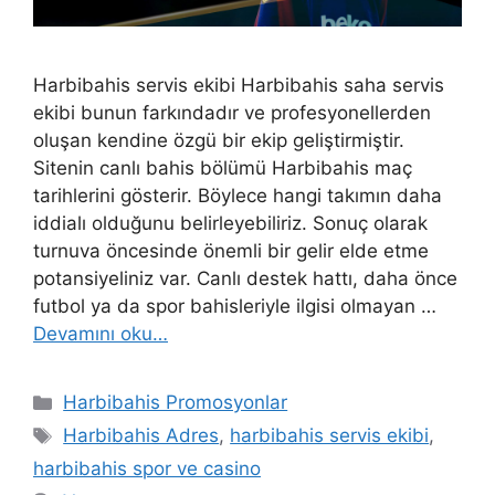
Harbibahis servis ekibi Harbibahis saha servis
ekibi bunun farkındadır ve profesyonellerden
oluşan kendine özgü bir ekip geliştirmiştir.
Sitenin canlı bahis bölümü Harbibahis maç
tarihlerini gösterir. Böylece hangi takımın daha
iddialı olduğunu belirleyebiliriz. Sonuç olarak
turnuva öncesinde önemli bir gelir elde etme
potansiyeliniz var. Canlı destek hattı, daha önce
futbol ya da spor bahisleriyle ilgisi olmayan …
Devamını oku…
Kategoriler
Harbibahis Promosyonlar
Etiketler
Harbibahis Adres
,
harbibahis servis ekibi
,
harbibahis spor ve casino