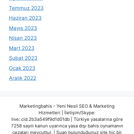
Temmuz 2023
Haziran 2023
Mayıs 2023
Nisan 2023
Mart 2023
Şubat 2023
Ocak 2023
Aralık 2022
Marketingbahis - Yeni Nesil SEO & Marketing
Hizmetleri | İletişim/Skype:
live:.cid.2b3a549f9d1d01db | Türkiye yasalarına göre
7258 sayılı kanun uyarınca yasa dışı bahis oynamanın
cezaları mevcuttur. | Şuan bulunduğunuz site hiç bir