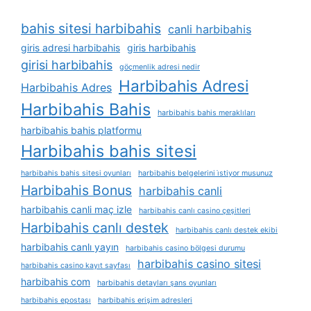
bahis sitesi harbibahis
canli harbibahis
giris adresi harbibahis
giris harbibahis
girisi harbibahis
göçmenlik adresi nedir
Harbibahis Adresi
Harbibahis Adres
Harbibahis Bahis
harbibahis bahis meraklıları
harbibahis bahis platformu
Harbibahis bahis sitesi
harbibahis bahis sitesi oyunları
harbibahis belgelerini i̇stiyor musunuz
Harbibahis Bonus
harbibahis canli
harbibahis canli maç izle
harbibahis canlı casino çeşitleri
Harbibahis canlı destek
harbibahis canlı destek ekibi
harbibahis canlı yayın
harbibahis casino bölgesi durumu
harbibahis casino sitesi
harbibahis casino kayıt sayfası
harbibahis com
harbibahis detayları şans oyunları
harbibahis epostası
harbibahis erişim adresleri