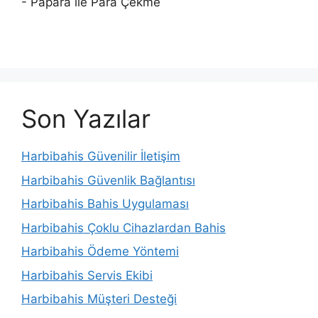
- Papara ile Para Çekme
Son Yazılar
Harbibahis Güvenilir İletişim
Harbibahis Güvenlik Bağlantısı
Harbibahis Bahis Uygulaması
Harbibahis Çoklu Cihazlardan Bahis
Harbibahis Ödeme Yöntemi
Harbibahis Servis Ekibi
Harbibahis Müşteri Desteği