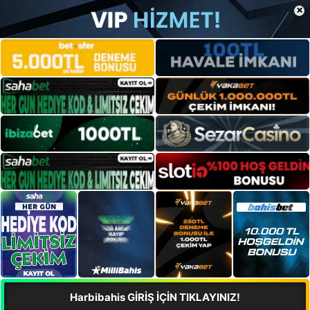
×
Harbibahis GİRİŞ İÇİN TIKLAYINIZ!