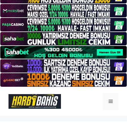
İçeriğe
atla
Menü