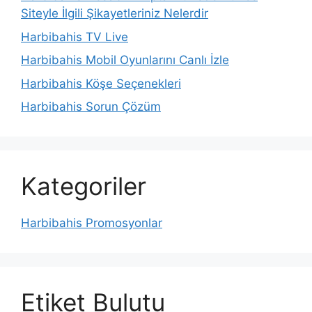
Siteyle İlgili Şikayetleriniz Nelerdir
Harbibahis TV Live
Harbibahis Mobil Oyunlarını Canlı İzle
Harbibahis Köşe Seçenekleri
Harbibahis Sorun Çözüm
Kategoriler
Harbibahis Promosyonlar
Etiket Bulutu