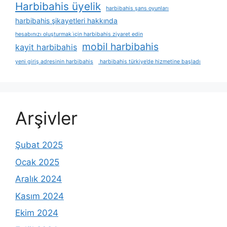
Harbibahis üyelik
harbibahis şans oyunları
harbibahis şikayetleri hakkında
hesabınızı oluşturmak i̇çin harbibahis ziyaret edin
mobil harbibahis
kayit harbibahis
yeni giriş adresinin harbibahis
harbibahis türkiye’de hizmetine başladı
Arşivler
Şubat 2025
Ocak 2025
Aralık 2024
Kasım 2024
Ekim 2024