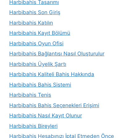
Harbibahis Tasarımı
Harbibahis Son Giriş
Harbibahis Katılın
Harbibahis Kayıt Bölümü
Harbibahis Oyun Ofisi
Harbibahis Bağlantısı Nasıl Oluşturulur
Harbibahis Üyelik Şartı
Harbibahis Kaliteli Bahis Hakkında
Harbibahis Bahis Sistemi
Harbibahis Tenis
Harbibahis Bahis Seçenekleri Erişimi
Harbibahis Nasıl Kayıt Olunur
Harbibahis Bireyleri
Harbibahis Hesabınızı İptal Etmeden Önce