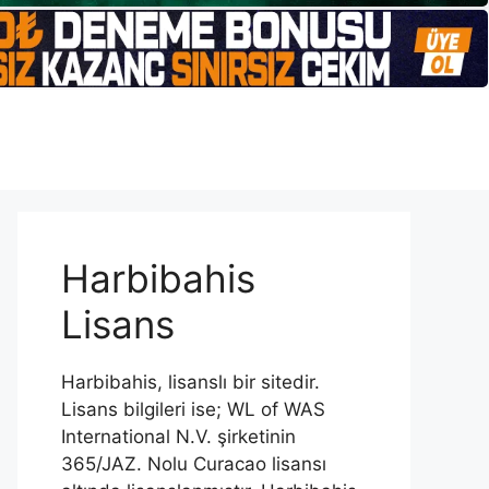
Harbibahis
Lisans
Harbibahis, lisanslı bir sitedir.
Lisans bilgileri ise; WL of WAS
International N.V. şirketinin
365/JAZ. Nolu Curacao lisansı