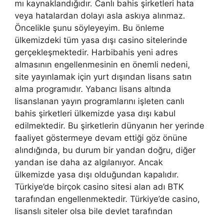
mı kaynaklandığıdır. Canlı bahis şirketleri hata
veya hatalardan dolayı asla askıya alınmaz.
Öncelikle şunu söyleyeyim. Bu önleme
ülkemizdeki tüm yasa dışı casino sitelerinde
gerçekleşmektedir. Harbibahis yeni adres
almasının engellenmesinin en önemli nedeni,
site yayınlamak için yurt dışından lisans satın
alma programıdır. Yabancı lisans altında
lisanslanan yayın programlarını işleten canlı
bahis şirketleri ülkemizde yasa dışı kabul
edilmektedir. Bu şirketlerin dünyanın her yerinde
faaliyet göstermeye devam ettiği göz önüne
alındığında, bu durum bir yandan doğru, diğer
yandan ise daha az algılanıyor. Ancak
ülkemizde yasa dışı olduğundan kapalıdır.
Türkiye’de birçok casino sitesi alan adı BTK
tarafından engellenmektedir. Türkiye’de casino,
lisanslı siteler olsa bile devlet tarafından