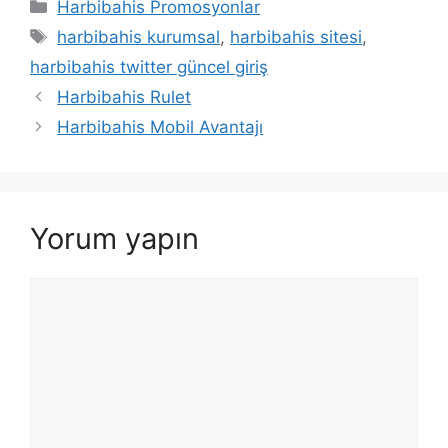
Kategoriler
Harbibahis Promosyonlar
Etiketler
harbibahis kurumsal
,
harbibahis sitesi
,
harbibahis twitter güncel giriş
Harbibahis Rulet
Harbibahis Mobil Avantajı
Yorum yapın
Yorum