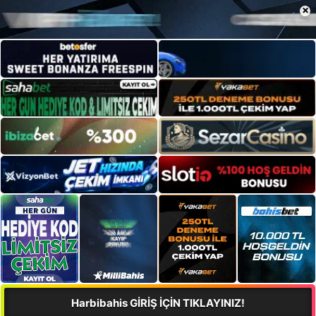
×
Harbibahis GİRİŞ İÇİN TIKLAYINIZ!