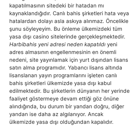
kapatılmasının sitedeki bir hatadan mı
kaynaklandığıdır. Canlı bahis şirketleri hata veya
hatalardan dolayı asla askıya alınmaz. Öncelikle
şunu söyleyeyim. Bu önleme ülkemizdeki tüm
yasa dışı casino sitelerinde gerçekleşmektedir.
Harbibahis yeni adresi neden kapatıldı
yeni
adres almasının engellenmesinin en önemli
nedeni, site yayınlamak için yurt dışından lisans
satın alma programıdır. Yabancı lisans altında
lisanslanan yayın programlarını işleten canlı
bahis şirketleri ülkemizde yasa dışı kabul
edilmektedir. Bu şirketlerin dünyanın her yerinde
faaliyet göstermeye devam ettiği göz önüne
alındığında, bu durum bir yandan doğru, diğer
yandan ise daha az algılanıyor. Ancak
ülkemizde yasa dışı olduğundan kapalıdır.