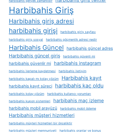
harbibahis gerçek zamanlıdır
Harbibahis Giriş
Harbibahis giriş adresi
harbibahis girişi
harbibahis giriş sayfası
harbibahis giriş sosyal
harbibahis göçmenlik adresi nedir
Harbibahis Güncel
harbibahis güncel adres
Harbibahis güncel giriş
harbibahis güvenli mi
harbibahis instagram
harbibahis güvenlir mi
harbibahis i̇lerleme kaydetmesi
harbibahis i̇letişim
Harbibahis kayıt
harbibahis kapalı mı kolay çözüm
harbibahis kaç oldu
harbibahis kayıt süreci
harbibahis kolay çözüm
harbibahis kullanıcı yorumları
harbibahis maç izleme
harbibahis kupon sistemleri
harbibahis mobil arayüzü
harbibahis mobil ödeme
Harbibahis müşteri hizmetleri
harbibahis müşteri hizmetleri bir önceliktir
harbibahis müşteri memnuniyeti
harbibahis oranlar ve bonus