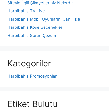
Siteyle İlgili Şikayetleriniz Nelerdir
Harbibahis TV Live
Harbibahis Mobil Oyunlarını Canlı İzle
Harbibahis Köşe Seçenekleri
Harbibahis Sorun Çözüm
Kategoriler
Harbibahis Promosyonlar
Etiket Bulutu