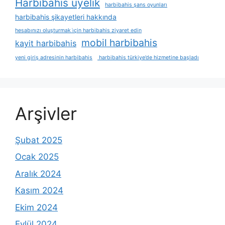
Harbibahis üyelik
harbibahis şans oyunları
harbibahis şikayetleri hakkında
hesabınızı oluşturmak i̇çin harbibahis ziyaret edin
mobil harbibahis
kayit harbibahis
yeni giriş adresinin harbibahis
harbibahis türkiye’de hizmetine başladı
Arşivler
Şubat 2025
Ocak 2025
Aralık 2024
Kasım 2024
Ekim 2024
Eylül 2024