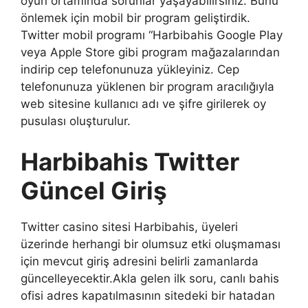
oyun ortamında sorunlar yaşayabilirsiniz. Bunu
önlemek için mobil bir program geliştirdik.
Twitter mobil programı “Harbibahis Google Play
veya Apple Store gibi program mağazalarından
indirip cep telefonunuza yükleyiniz. Cep
telefonunuza yüklenen bir program aracılığıyla
web sitesine kullanıcı adı ve şifre girilerek oy
pusulası oluşturulur.
Harbibahis Twitter
Güncel Giriş
Twitter casino sitesi Harbibahis, üyeleri
üzerinde herhangi bir olumsuz etki oluşmaması
için mevcut giriş adresini belirli zamanlarda
güncelleyecektir.Akla gelen ilk soru, canlı bahis
ofisi adres kapatılmasının sitedeki bir hatadan