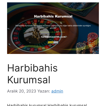
Harbibahis
Kurumsal
Aralık 20, 2023
Yazarı:
admin
Harbibahis kurumsal Harbibahis kurumsal