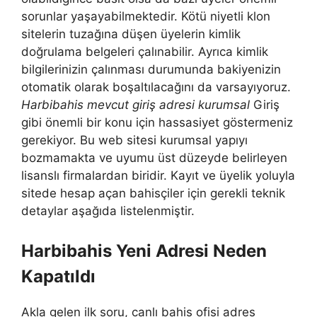
sorunlar yaşayabilmektedir. Kötü niyetli klon
sitelerin tuzağına düşen üyelerin kimlik
doğrulama belgeleri çalınabilir. Ayrıca kimlik
bilgilerinizin çalınması durumunda bakiyenizin
otomatik olarak boşaltılacağını da varsayıyoruz.
Harbibahis mevcut giriş adresi kurumsal
Giriş
gibi önemli bir konu için hassasiyet göstermeniz
gerekiyor. Bu web sitesi kurumsal yapıyı
bozmamakta ve uyumu üst düzeyde belirleyen
lisanslı firmalardan biridir. Kayıt ve üyelik yoluyla
sitede hesap açan bahisçiler için gerekli teknik
detaylar aşağıda listelenmiştir.
Harbibahis Yeni Adresi Neden
Kapatıldı
Akla gelen ilk soru, canlı bahis ofisi adres