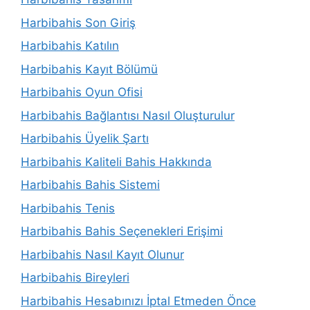
Harbibahis Son Giriş
Harbibahis Katılın
Harbibahis Kayıt Bölümü
Harbibahis Oyun Ofisi
Harbibahis Bağlantısı Nasıl Oluşturulur
Harbibahis Üyelik Şartı
Harbibahis Kaliteli Bahis Hakkında
Harbibahis Bahis Sistemi
Harbibahis Tenis
Harbibahis Bahis Seçenekleri Erişimi
Harbibahis Nasıl Kayıt Olunur
Harbibahis Bireyleri
Harbibahis Hesabınızı İptal Etmeden Önce