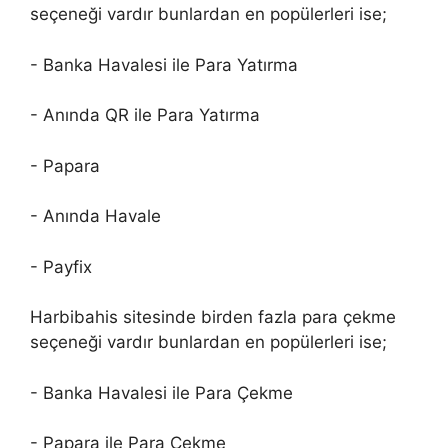
seçeneği vardır bunlardan en popülerleri ise;
- Banka Havalesi ile Para Yatırma
- Anında QR ile Para Yatırma
- Papara
- Anında Havale
- Payfix
Harbibahis sitesinde birden fazla para çekme
seçeneği vardır bunlardan en popülerleri ise;
- Banka Havalesi ile Para Çekme
- Papara ile Para Çekme