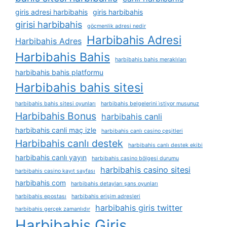
giris adresi harbibahis
giris harbibahis
girisi harbibahis
göçmenlik adresi nedir
Harbibahis Adresi
Harbibahis Adres
Harbibahis Bahis
harbibahis bahis meraklıları
harbibahis bahis platformu
Harbibahis bahis sitesi
harbibahis bahis sitesi oyunları
harbibahis belgelerini i̇stiyor musunuz
Harbibahis Bonus
harbibahis canli
harbibahis canli maç izle
harbibahis canlı casino çeşitleri
Harbibahis canlı destek
harbibahis canlı destek ekibi
harbibahis canlı yayın
harbibahis casino bölgesi durumu
harbibahis casino sitesi
harbibahis casino kayıt sayfası
harbibahis com
harbibahis detayları şans oyunları
harbibahis epostası
harbibahis erişim adresleri
harbibahis giris twitter
harbibahis gerçek zamanlıdır
Harbibahis Giriş