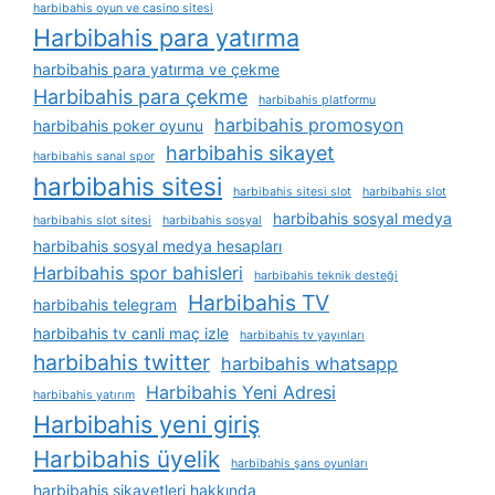
harbibahis oyun ve casino sitesi
Harbibahis para yatırma
harbibahis para yatırma ve çekme
Harbibahis para çekme
harbibahis platformu
harbibahis promosyon
harbibahis poker oyunu
harbibahis sikayet
harbibahis sanal spor
harbibahis sitesi
harbibahis sitesi slot
harbibahis slot
harbibahis sosyal medya
harbibahis slot sitesi
harbibahis sosyal
harbibahis sosyal medya hesapları
Harbibahis spor bahisleri
harbibahis teknik desteği
Harbibahis TV
harbibahis telegram
harbibahis tv canli maç izle
harbibahis tv yayınları
harbibahis twitter
harbibahis whatsapp
Harbibahis Yeni Adresi
harbibahis yatırım
Harbibahis yeni giriş
Harbibahis üyelik
harbibahis şans oyunları
harbibahis şikayetleri hakkında