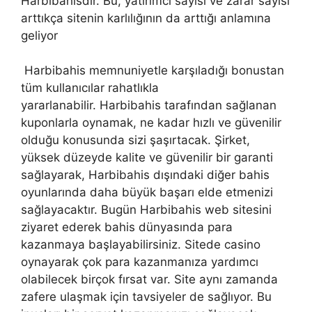
Harbibahisdir. Bu, yatırımcı sayısı ve zarar sayısı
arttıkça sitenin karlılığının da arttığı anlamına
geliyor
Harbibahis memnuniyetle karşıladığı bonustan
tüm kullanıcılar rahatlıkla
yararlanabilir. Harbibahis tarafından sağlanan
kuponlarla oynamak, ne kadar hızlı ve güvenilir
olduğu konusunda sizi şaşırtacak. Şirket,
yüksek düzeyde kalite ve güvenilir bir garanti
sağlayarak, Harbibahis dışındaki diğer bahis
oyunlarında daha büyük başarı elde etmenizi
sağlayacaktır. Bugün Harbibahis web sitesini
ziyaret ederek bahis dünyasında para
kazanmaya başlayabilirsiniz. Sitede casino
oynayarak çok para kazanmanıza yardımcı
olabilecek birçok fırsat var. Site aynı zamanda
zafere ulaşmak için tavsiyeler de sağlıyor. Bu