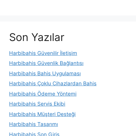
Son Yazılar
Harbibahis Güvenilir İletişim
Harbibahis Güvenlik Bağlantısı
Harbibahis Bahis Uygulaması
Harbibahis Çoklu Cihazlardan Bahis
Harbibahis Ödeme Yöntemi
Harbibahis Servis Ekibi
Harbibahis Müşteri Desteği
Harbibahis Tasarımı
Harbibahis Son Giriş