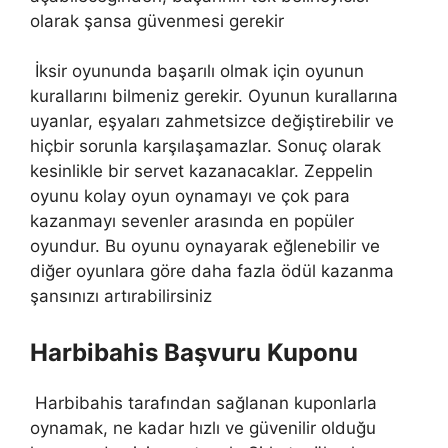
olarak şansa güvenmesi gerekir
İksir oyununda başarılı olmak için oyunun
kurallarını bilmeniz gerekir. Oyunun kurallarına
uyanlar, eşyaları zahmetsizce değiştirebilir ve
hiçbir sorunla karşılaşamazlar. Sonuç olarak
kesinlikle bir servet kazanacaklar. Zeppelin
oyunu kolay oyun oynamayı ve çok para
kazanmayı sevenler arasında en popüler
oyundur. Bu oyunu oynayarak eğlenebilir ve
diğer oyunlara göre daha fazla ödül kazanma
şansınızı artırabilirsiniz
Harbibahis Başvuru Kuponu
Harbibahis tarafından sağlanan kuponlarla
oynamak, ne kadar hızlı ve güvenilir olduğu