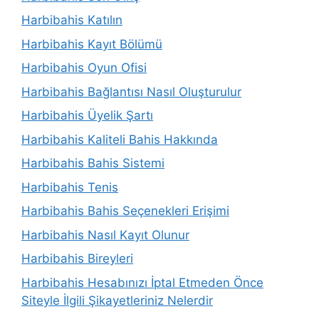
Harbibahis Katılın
Harbibahis Kayıt Bölümü
Harbibahis Oyun Ofisi
Harbibahis Bağlantısı Nasıl Oluşturulur
Harbibahis Üyelik Şartı
Harbibahis Kaliteli Bahis Hakkında
Harbibahis Bahis Sistemi
Harbibahis Tenis
Harbibahis Bahis Seçenekleri Erişimi
Harbibahis Nasıl Kayıt Olunur
Harbibahis Bireyleri
Harbibahis Hesabınızı İptal Etmeden Önce
Siteyle İlgili Şikayetleriniz Nelerdir