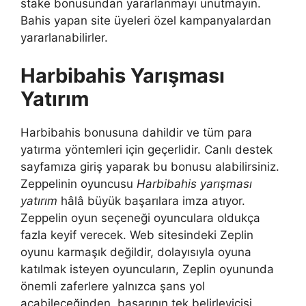
stake bonusundan yararlanmayı unutmayın.
Bahis yapan site üyeleri özel kampanyalardan
yararlanabilirler.
Harbibahis Yarışması
Yatırım
Harbibahis bonusuna dahildir ve tüm para
yatırma yöntemleri için geçerlidir. Canlı destek
sayfamıza giriş yaparak bu bonusu alabilirsiniz.
Zeppelinin oyuncusu
Harbibahis yarışması
yatırım
hâlâ büyük başarılara imza atıyor.
Zeppelin oyun seçeneği oyunculara oldukça
fazla keyif verecek. Web sitesindeki Zeplin
oyunu karmaşık değildir, dolayısıyla oyuna
katılmak isteyen oyuncuların, Zeplin oyununda
önemli zaferlere yalnızca şans yol
açabileceğinden, başarının tek belirleyicisi