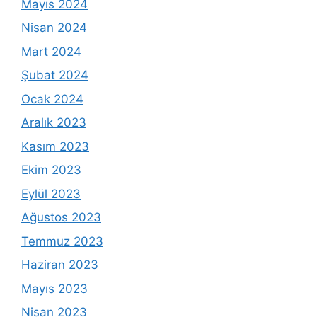
Mayıs 2024
Nisan 2024
Mart 2024
Şubat 2024
Ocak 2024
Aralık 2023
Kasım 2023
Ekim 2023
Eylül 2023
Ağustos 2023
Temmuz 2023
Haziran 2023
Mayıs 2023
Nisan 2023