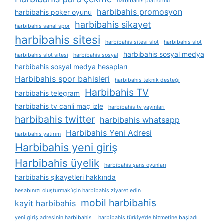
harbibahis platformu
harbibahis promosyon
harbibahis poker oyunu
harbibahis sikayet
harbibahis sanal spor
harbibahis sitesi
harbibahis sitesi slot
harbibahis slot
harbibahis sosyal medya
harbibahis slot sitesi
harbibahis sosyal
harbibahis sosyal medya hesapları
Harbibahis spor bahisleri
harbibahis teknik desteği
Harbibahis TV
harbibahis telegram
harbibahis tv canli maç izle
harbibahis tv yayınları
harbibahis twitter
harbibahis whatsapp
Harbibahis Yeni Adresi
harbibahis yatırım
Harbibahis yeni giriş
Harbibahis üyelik
harbibahis şans oyunları
harbibahis şikayetleri hakkında
hesabınızı oluşturmak i̇çin harbibahis ziyaret edin
mobil harbibahis
kayit harbibahis
yeni giriş adresinin harbibahis
harbibahis türkiye’de hizmetine başladı