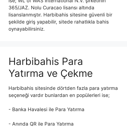
ise; WL of WAS International N.V. şirketinin
365/JAZ. Nolu Curacao lisansı altında
lisanslanmıştır. Harbibahis sitesine güvenli bir
şekilde giriş yapabilir, sitede rahatlıkla bahis
oynayabilirsiniz.
Harbibahis Para
Yatırma ve Çekme
Harbibahis sitesinde dörtden fazla para yatırma
seçeneği vardır bunlardan en popülerleri ise;
- Banka Havalesi ile Para Yatırma
- Anında QR ile Para Yatırma