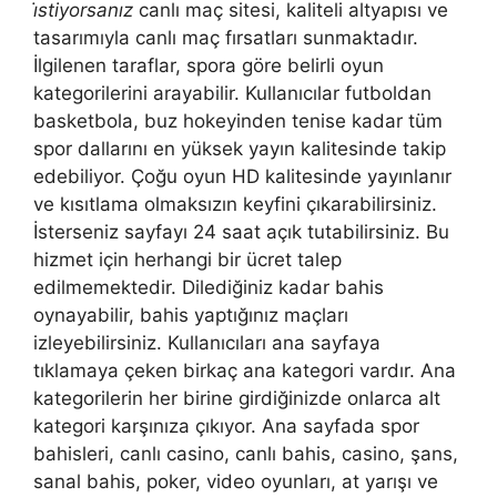
i̇stiyorsanız
canlı maç sitesi, kaliteli altyapısı ve
tasarımıyla canlı maç fırsatları sunmaktadır.
İlgilenen taraflar, spora göre belirli oyun
kategorilerini arayabilir. Kullanıcılar futboldan
basketbola, buz hokeyinden tenise kadar tüm
spor dallarını en yüksek yayın kalitesinde takip
edebiliyor. Çoğu oyun HD kalitesinde yayınlanır
ve kısıtlama olmaksızın keyfini çıkarabilirsiniz.
İsterseniz sayfayı 24 saat açık tutabilirsiniz. Bu
hizmet için herhangi bir ücret talep
edilmemektedir. Dilediğiniz kadar bahis
oynayabilir, bahis yaptığınız maçları
izleyebilirsiniz. Kullanıcıları ana sayfaya
tıklamaya çeken birkaç ana kategori vardır. Ana
kategorilerin her birine girdiğinizde onlarca alt
kategori karşınıza çıkıyor. Ana sayfada spor
bahisleri, canlı casino, canlı bahis, casino, şans,
sanal bahis, poker, video oyunları, at yarışı ve