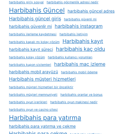
harbibahis giriş sosyal
harbibahis göçmenlik adresi nedir
Harbibahis Güncel
harbibahis güncel adres
Harbibahis güncel giriş
harbibahis güvenli mi
harbibahis instagram
harbibahis güvenlir mi
harbibahis i̇lerleme kaydetmesi
harbibahis i̇letişim
Harbibahis kayıt
harbibahis kapalı mı kolay çözüm
harbibahis kaç oldu
harbibahis kayıt süreci
harbibahis kolay çözüm
harbibahis kullanıcı yorumları
harbibahis maç izleme
harbibahis kupon sistemleri
harbibahis mobil arayüzü
harbibahis mobil ödeme
Harbibahis müşteri hizmetleri
harbibahis müşteri hizmetleri bir önceliktir
harbibahis müşteri memnuniyeti
harbibahis oranlar ve bonus
harbibahis oyun i̇çerikleri
harbibahis oyun makinesi nedir
harbibahis oyun ve casino sitesi
Harbibahis para yatırma
harbibahis para yatırma ve çekme
Harbibahis para çekme