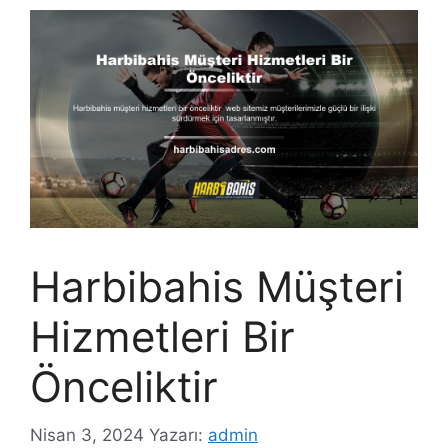
Harbibahis Müşteri
Hizmetleri Bir
Önceliktir
Nisan 3, 2024
Yazarı:
admin