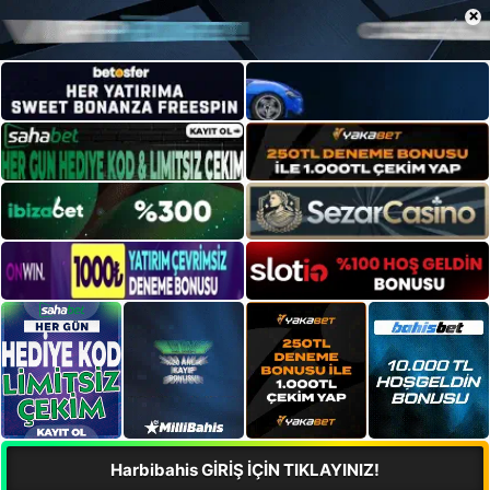
×
Harbibahis GİRİŞ İÇİN TIKLAYINIZ!