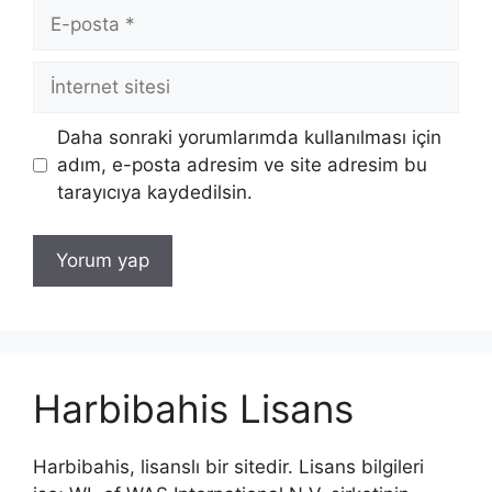
E-
posta
İnternet
sitesi
Daha sonraki yorumlarımda kullanılması için
adım, e-posta adresim ve site adresim bu
tarayıcıya kaydedilsin.
Harbibahis Lisans
Harbibahis, lisanslı bir sitedir. Lisans bilgileri