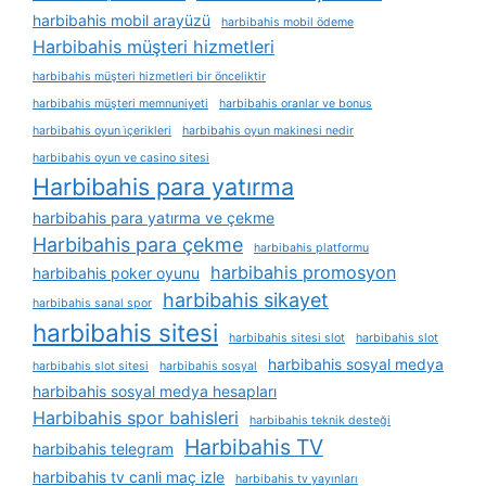
harbibahis mobil arayüzü
harbibahis mobil ödeme
Harbibahis müşteri hizmetleri
harbibahis müşteri hizmetleri bir önceliktir
harbibahis müşteri memnuniyeti
harbibahis oranlar ve bonus
harbibahis oyun i̇çerikleri
harbibahis oyun makinesi nedir
harbibahis oyun ve casino sitesi
Harbibahis para yatırma
harbibahis para yatırma ve çekme
Harbibahis para çekme
harbibahis platformu
harbibahis promosyon
harbibahis poker oyunu
harbibahis sikayet
harbibahis sanal spor
harbibahis sitesi
harbibahis sitesi slot
harbibahis slot
harbibahis sosyal medya
harbibahis slot sitesi
harbibahis sosyal
harbibahis sosyal medya hesapları
Harbibahis spor bahisleri
harbibahis teknik desteği
Harbibahis TV
harbibahis telegram
harbibahis tv canli maç izle
harbibahis tv yayınları