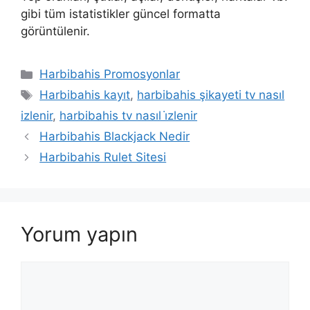
gibi tüm istatistikler güncel formatta
görüntülenir.
Kategoriler
Harbibahis Promosyonlar
Etiketler
Harbibahis kayıt
,
harbibahis şikayeti tv nasıl
izlenir
,
harbibahis tv nasıl i̇zlenir
Harbibahis Blackjack Nedir
Harbibahis Rulet Sitesi
Yorum yapın
Yorum