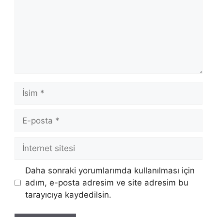
İsim
E-
posta
İnternet
sitesi
Daha sonraki yorumlarımda kullanılması için
adım, e-posta adresim ve site adresim bu
tarayıcıya kaydedilsin.