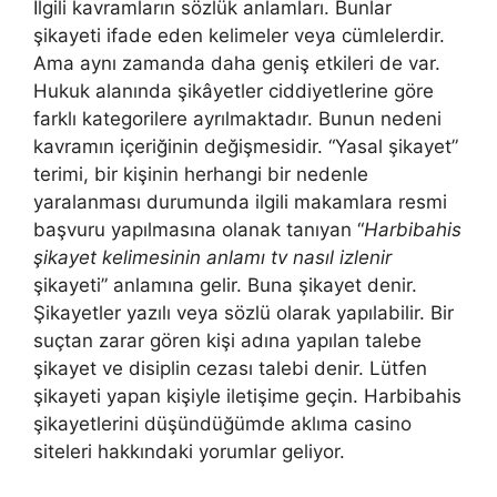
İlgili kavramların sözlük anlamları. Bunlar
şikayeti ifade eden kelimeler veya cümlelerdir.
Ama aynı zamanda daha geniş etkileri de var.
Hukuk alanında şikâyetler ciddiyetlerine göre
farklı kategorilere ayrılmaktadır. Bunun nedeni
kavramın içeriğinin değişmesidir. “Yasal şikayet”
terimi, bir kişinin herhangi bir nedenle
yaralanması durumunda ilgili makamlara resmi
başvuru yapılmasına olanak tanıyan “
Harbibahis
şikayet kelimesinin anlamı tv nasıl izlenir
şikayeti” anlamına gelir. Buna şikayet denir.
Şikayetler yazılı veya sözlü olarak yapılabilir. Bir
suçtan zarar gören kişi adına yapılan talebe
şikayet ve disiplin cezası talebi denir. Lütfen
şikayeti yapan kişiyle iletişime geçin. Harbibahis
şikayetlerini düşündüğümde aklıma casino
siteleri hakkındaki yorumlar geliyor.