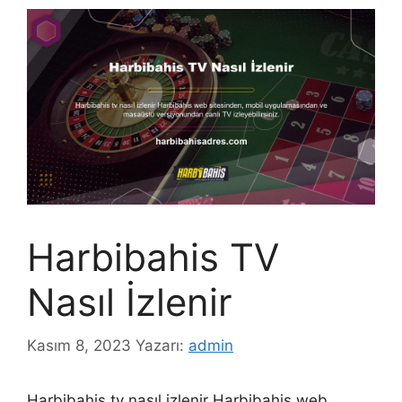
Harbibahis TV
Nasıl İzlenir
Kasım 8, 2023
Yazarı:
admin
Harbibahis tv nasıl izlenir Harbibahis web