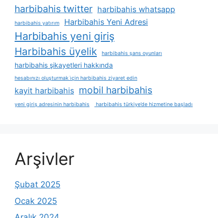
harbibahis twitter
harbibahis whatsapp
Harbibahis Yeni Adresi
harbibahis yatırım
Harbibahis yeni giriş
Harbibahis üyelik
harbibahis şans oyunları
harbibahis şikayetleri hakkında
hesabınızı oluşturmak i̇çin harbibahis ziyaret edin
mobil harbibahis
kayit harbibahis
yeni giriş adresinin harbibahis
harbibahis türkiye’de hizmetine başladı
Arşivler
Şubat 2025
Ocak 2025
Aralık 2024