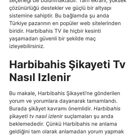
seçeneği de bulunmaktadır. Tam ekranı, yüksek
çözünürlüğü destekler ve güçlü bir altyapı
sistemine sahiptir. Bu bağlamda şu anda
Türkiye pazarının en popüler web sitelerinden
biridir. Harbibahis TV ile hiçbir kesinti
yaşamadan güvenli bir şekilde maç
izleyebilirsiniz.
Harbibahis Şikayeti Tv
Nasıl Izlenir
Bu makale, Harbibahis Şikayeti’ne gönderilen
yorum ve yorumlara dayanarak tamamlandı.
Burada şikâyet kavramı önemlidir.
Harbibahis
şikayeti tv nasıl izlenir
suçlamaları şu anda
beklemededir. Çünkü Harbibahis ne anlama
geldiğini tam olarak anlamadan yorum yapmak