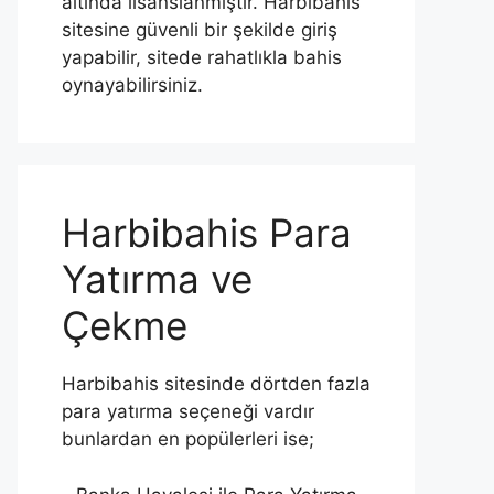
altında lisanslanmıştır. Harbibahis
sitesine güvenli bir şekilde giriş
yapabilir, sitede rahatlıkla bahis
oynayabilirsiniz.
Harbibahis Para
Yatırma ve
Çekme
Harbibahis sitesinde dörtden fazla
para yatırma seçeneği vardır
bunlardan en popülerleri ise;