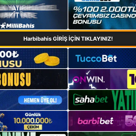
Harbibahis GİRİŞ İÇİN TIKLAYINIZ!