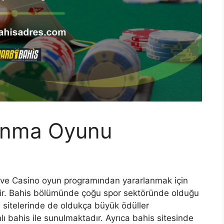
anma Oyunu
ve Casino oyun programından yararlanmak için
dir. Bahis bölümünde çoğu spor sektöründe olduğu
s sitelerinde de oldukça büyük ödüller
lı bahis ile sunulmaktadır. Ayrıca bahis sitesinde