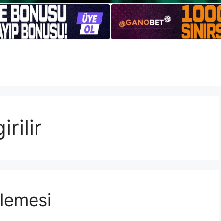
rilir
lemesi