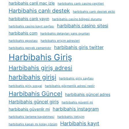
harbibahis canli maç izle
harbibahis canlı casino çeşitleri
Harbibahis canlı destek
harbibahis canlı destek ekibi
harbibahis canlı yayın
harbibahis casino bölgesi durumu
harbibahis casino sitesi
harbibahis casino kayıt sayfası
harbibahis com
harbibahis detayları şans oyunları
harbibahis epostası
harbibahis erişim adresleri
harbibahis giris twitter
harbibahis gerçek zamanlıdır
Harbibahis Giriş
Harbibahis giriş adresi
harbibahis girişi
harbibahis giriş sayfası
harbibahis giriş sosyal
harbibahis göçmenlik adresi nedir
Harbibahis Güncel
harbibahis güncel adres
Harbibahis güncel giriş
harbibahis güvenli mi
harbibahis instagram
harbibahis güvenlir mi
harbibahis i̇lerleme kaydetmesi
harbibahis i̇letişim
Harbibahis kayıt
harbibahis kapalı mı kolay çözüm