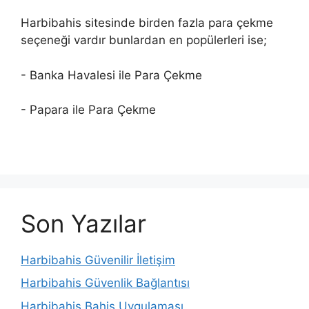
Harbibahis sitesinde birden fazla para çekme
seçeneği vardır bunlardan en popülerleri ise;
- Banka Havalesi ile Para Çekme
- Papara ile Para Çekme
Son Yazılar
Harbibahis Güvenilir İletişim
Harbibahis Güvenlik Bağlantısı
Harbibahis Bahis Uygulaması