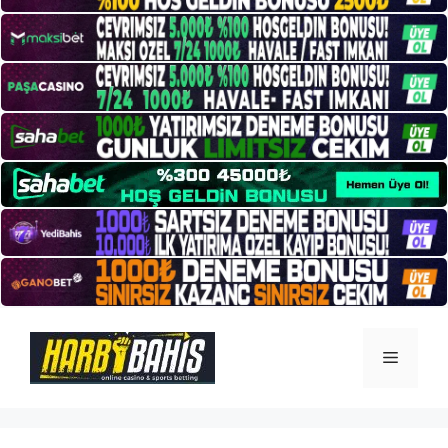
İçeriğe
atla
Menü