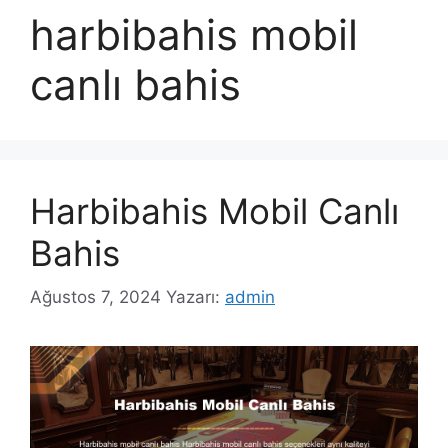
harbibahis mobil
canlı bahis
Harbibahis Mobil Canlı
Bahis
Ağustos 7, 2024
Yazarı:
admin