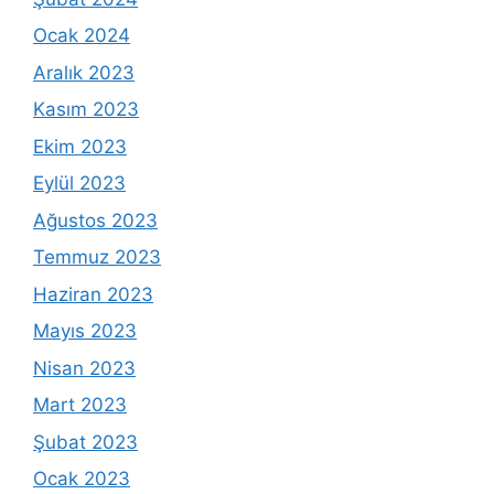
Ocak 2024
Aralık 2023
Kasım 2023
Ekim 2023
Eylül 2023
Ağustos 2023
Temmuz 2023
Haziran 2023
Mayıs 2023
Nisan 2023
Mart 2023
Şubat 2023
Ocak 2023