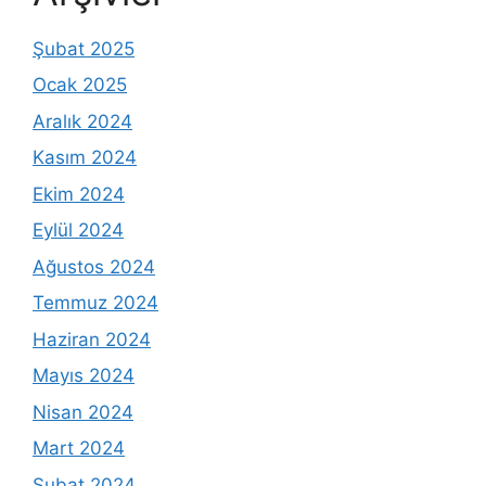
Şubat 2025
Ocak 2025
Aralık 2024
Kasım 2024
Ekim 2024
Eylül 2024
Ağustos 2024
Temmuz 2024
Haziran 2024
Mayıs 2024
Nisan 2024
Mart 2024
Şubat 2024