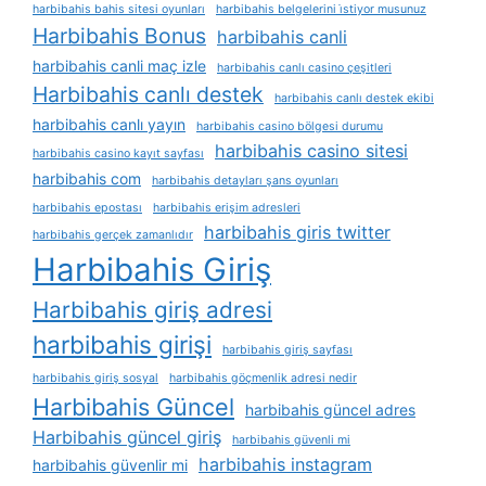
harbibahis bahis sitesi oyunları
harbibahis belgelerini i̇stiyor musunuz
Harbibahis Bonus
harbibahis canli
harbibahis canli maç izle
harbibahis canlı casino çeşitleri
Harbibahis canlı destek
harbibahis canlı destek ekibi
harbibahis canlı yayın
harbibahis casino bölgesi durumu
harbibahis casino sitesi
harbibahis casino kayıt sayfası
harbibahis com
harbibahis detayları şans oyunları
harbibahis epostası
harbibahis erişim adresleri
harbibahis giris twitter
harbibahis gerçek zamanlıdır
Harbibahis Giriş
Harbibahis giriş adresi
harbibahis girişi
harbibahis giriş sayfası
harbibahis giriş sosyal
harbibahis göçmenlik adresi nedir
Harbibahis Güncel
harbibahis güncel adres
Harbibahis güncel giriş
harbibahis güvenli mi
harbibahis instagram
harbibahis güvenlir mi