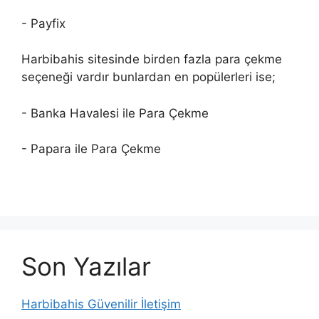
- Payfix
Harbibahis sitesinde birden fazla para çekme
seçeneği vardır bunlardan en popülerleri ise;
- Banka Havalesi ile Para Çekme
- Papara ile Para Çekme
Son Yazılar
Harbibahis Güvenilir İletişim