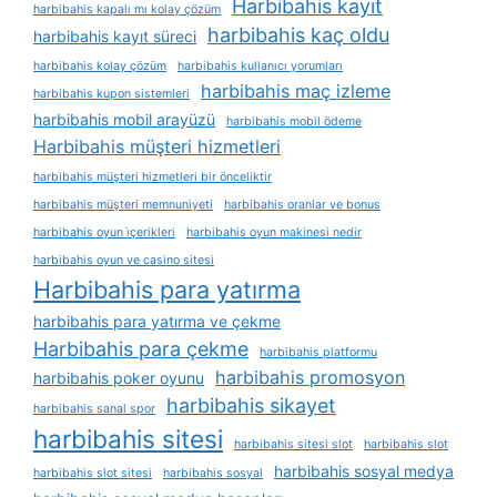
Harbibahis kayıt
harbibahis kapalı mı kolay çözüm
harbibahis kaç oldu
harbibahis kayıt süreci
harbibahis kolay çözüm
harbibahis kullanıcı yorumları
harbibahis maç izleme
harbibahis kupon sistemleri
harbibahis mobil arayüzü
harbibahis mobil ödeme
Harbibahis müşteri hizmetleri
harbibahis müşteri hizmetleri bir önceliktir
harbibahis müşteri memnuniyeti
harbibahis oranlar ve bonus
harbibahis oyun i̇çerikleri
harbibahis oyun makinesi nedir
harbibahis oyun ve casino sitesi
Harbibahis para yatırma
harbibahis para yatırma ve çekme
Harbibahis para çekme
harbibahis platformu
harbibahis promosyon
harbibahis poker oyunu
harbibahis sikayet
harbibahis sanal spor
harbibahis sitesi
harbibahis sitesi slot
harbibahis slot
harbibahis sosyal medya
harbibahis slot sitesi
harbibahis sosyal