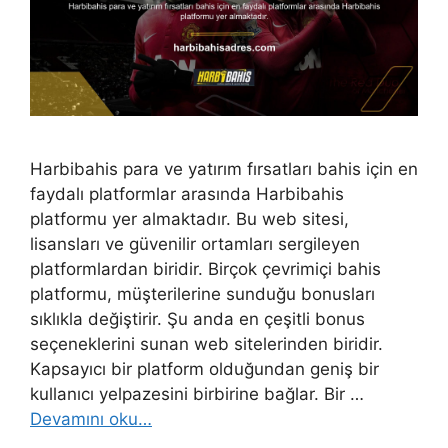
Harbibahis para ve yatırım fırsatları bahis için en
faydalı platformlar arasında Harbibahis
platformu yer almaktadır. Bu web sitesi,
lisansları ve güvenilir ortamları sergileyen
platformlardan biridir. Birçok çevrimiçi bahis
platformu, müşterilerine sunduğu bonusları
sıklıkla değiştirir. Şu anda en çeşitli bonus
seçeneklerini sunan web sitelerinden biridir.
Kapsayıcı bir platform olduğundan geniş bir
kullanıcı yelpazesini birbirine bağlar. Bir …
Devamını oku…