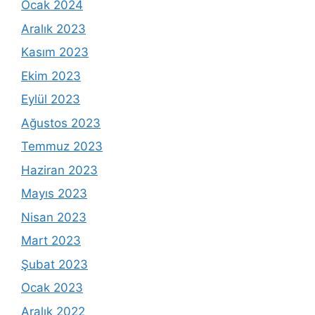
Ocak 2024
Aralık 2023
Kasım 2023
Ekim 2023
Eylül 2023
Ağustos 2023
Temmuz 2023
Haziran 2023
Mayıs 2023
Nisan 2023
Mart 2023
Şubat 2023
Ocak 2023
Aralık 2022