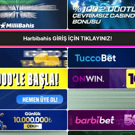
Harbibahis GİRİŞ İÇİN TIKLAYINIZ!