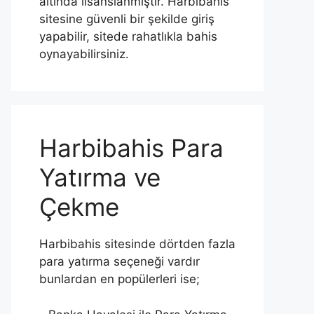
altında lisanslanmıştır. Harbibahis
sitesine güvenli bir şekilde giriş
yapabilir, sitede rahatlıkla bahis
oynayabilirsiniz.
Harbibahis Para
Yatırma ve
Çekme
Harbibahis sitesinde dörtden fazla
para yatırma seçeneği vardır
bunlardan en popülerleri ise;