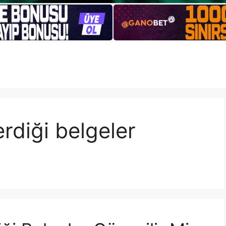
rdiği belgeler