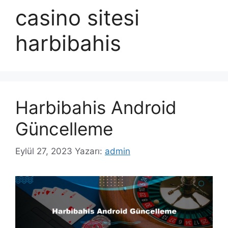
casino sitesi
harbibahis
Harbibahis Android
Güncelleme
Eylül 27, 2023
Yazarı:
admin