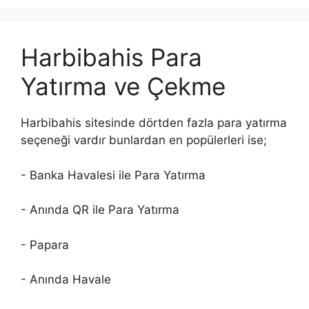
Harbibahis Para
Yatırma ve Çekme
Harbibahis sitesinde dörtden fazla para yatırma
seçeneği vardır bunlardan en popülerleri ise;
- Banka Havalesi ile Para Yatırma
- Anında QR ile Para Yatırma
- Papara
- Anında Havale