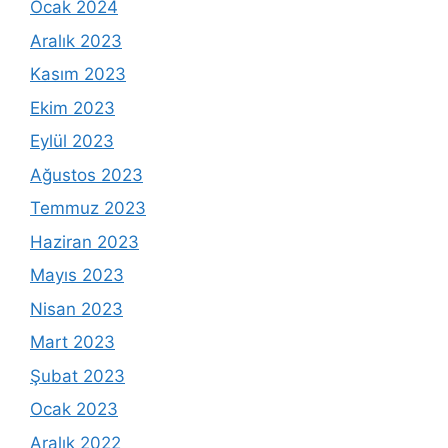
Ocak 2024
Aralık 2023
Kasım 2023
Ekim 2023
Eylül 2023
Ağustos 2023
Temmuz 2023
Haziran 2023
Mayıs 2023
Nisan 2023
Mart 2023
Şubat 2023
Ocak 2023
Aralık 2022