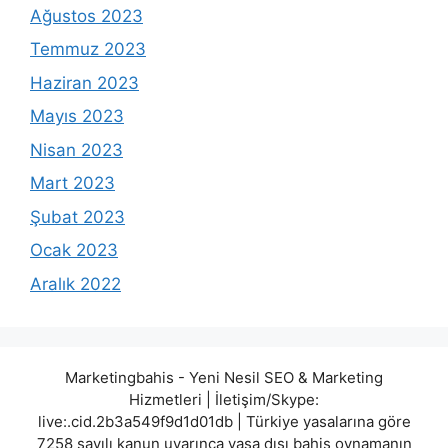
Ağustos 2023
Temmuz 2023
Haziran 2023
Mayıs 2023
Nisan 2023
Mart 2023
Şubat 2023
Ocak 2023
Aralık 2022
Marketingbahis - Yeni Nesil SEO & Marketing
Hizmetleri | İletişim/Skype:
live:.cid.2b3a549f9d1d01db | Türkiye yasalarına göre
7258 sayılı kanun uyarınca yasa dışı bahis oynamanın