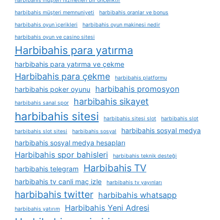
harbibahis müşteri hizmetleri bir önceliktir
harbibahis müşteri memnuniyeti
harbibahis oranlar ve bonus
harbibahis oyun i̇çerikleri
harbibahis oyun makinesi nedir
harbibahis oyun ve casino sitesi
Harbibahis para yatırma
harbibahis para yatırma ve çekme
Harbibahis para çekme
harbibahis platformu
harbibahis promosyon
harbibahis poker oyunu
harbibahis sikayet
harbibahis sanal spor
harbibahis sitesi
harbibahis sitesi slot
harbibahis slot
harbibahis sosyal medya
harbibahis slot sitesi
harbibahis sosyal
harbibahis sosyal medya hesapları
Harbibahis spor bahisleri
harbibahis teknik desteği
Harbibahis TV
harbibahis telegram
harbibahis tv canli maç izle
harbibahis tv yayınları
harbibahis twitter
harbibahis whatsapp
Harbibahis Yeni Adresi
harbibahis yatırım