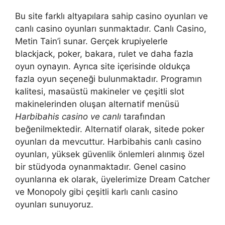
Bu site farklı altyapılara sahip casino oyunları ve
canlı casino oyunları sunmaktadır. Canlı Casino,
Metin Tain’i sunar. Gerçek krupiyelerle
blackjack, poker, bakara, rulet ve daha fazla
oyun oynayın. Ayrıca site içerisinde oldukça
fazla oyun seçeneği bulunmaktadır. Programın
kalitesi, masaüstü makineler ve çeşitli slot
makinelerinden oluşan alternatif menüsü
Harbibahis casino ve canlı
tarafından
beğenilmektedir. Alternatif olarak, sitede poker
oyunları da mevcuttur. Harbibahis canlı casino
oyunları, yüksek güvenlik önlemleri alınmış özel
bir stüdyoda oynanmaktadır. Genel casino
oyunlarına ek olarak, üyelerimize Dream Catcher
ve Monopoly gibi çeşitli karlı canlı casino
oyunları sunuyoruz.