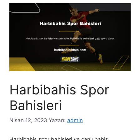
Harbibahis Spor
Bahisleri
Nisan 12, 2023
Yazarı:
admin
Harbibahis spor bahisleri ve canlı bahis