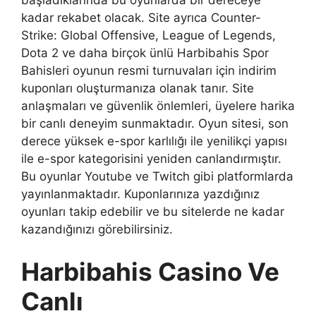
başladıklarında bu oyunlarda bir dereceye
kadar rekabet olacak. Site ayrıca Counter-
Strike: Global Offensive, League of Legends,
Dota 2 ve daha birçok ünlü Harbibahis Spor
Bahisleri oyunun resmi turnuvaları için indirim
kuponları oluşturmanıza olanak tanır. Site
anlaşmaları ve güvenlik önlemleri, üyelere harika
bir canlı deneyim sunmaktadır. Oyun sitesi, son
derece yüksek e-spor karlılığı ile yenilikçi yapısı
ile e-spor kategorisini yeniden canlandırmıştır.
Bu oyunlar Youtube ve Twitch gibi platformlarda
yayınlanmaktadır. Kuponlarınıza yazdığınız
oyunları takip edebilir ve bu sitelerde ne kadar
kazandığınızı görebilirsiniz.
Harbibahis Casino Ve
Canlı