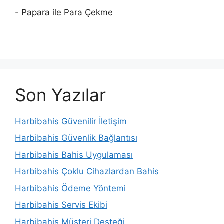
- Papara ile Para Çekme
Son Yazılar
Harbibahis Güvenilir İletişim
Harbibahis Güvenlik Bağlantısı
Harbibahis Bahis Uygulaması
Harbibahis Çoklu Cihazlardan Bahis
Harbibahis Ödeme Yöntemi
Harbibahis Servis Ekibi
Harbibahis Müşteri Desteği