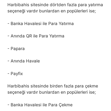
Harbibahis sitesinde dörtden fazla para yatırma
seçeneği vardır bunlardan en popülerleri ise;
- Banka Havalesi ile Para Yatırma
- Anında QR ile Para Yatırma
- Papara
- Anında Havale
- Payfix
Harbibahis sitesinde birden fazla para çekme
seçeneği vardır bunlardan en popülerleri ise;
- Banka Havalesi ile Para Çekme