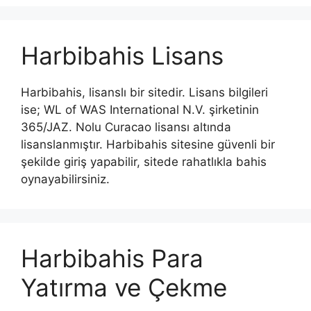
Harbibahis Lisans
Harbibahis, lisanslı bir sitedir. Lisans bilgileri
ise; WL of WAS International N.V. şirketinin
365/JAZ. Nolu Curacao lisansı altında
lisanslanmıştır. Harbibahis sitesine güvenli bir
şekilde giriş yapabilir, sitede rahatlıkla bahis
oynayabilirsiniz.
Harbibahis Para
Yatırma ve Çekme