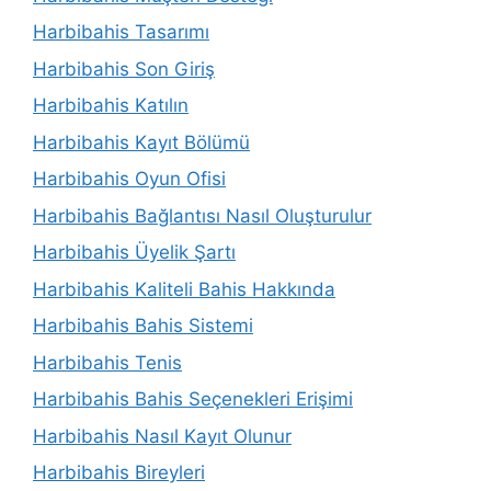
Harbibahis Tasarımı
Harbibahis Son Giriş
Harbibahis Katılın
Harbibahis Kayıt Bölümü
Harbibahis Oyun Ofisi
Harbibahis Bağlantısı Nasıl Oluşturulur
Harbibahis Üyelik Şartı
Harbibahis Kaliteli Bahis Hakkında
Harbibahis Bahis Sistemi
Harbibahis Tenis
Harbibahis Bahis Seçenekleri Erişimi
Harbibahis Nasıl Kayıt Olunur
Harbibahis Bireyleri