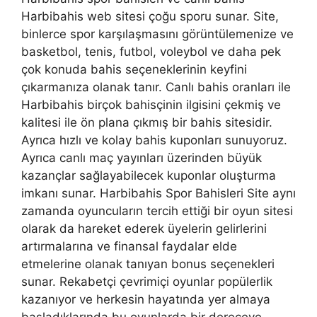
Harbibahis web sitesi çoğu sporu sunar. Site,
binlerce spor karşılaşmasını görüntülemenize ve
basketbol, ​​tenis, futbol, ​​voleybol ve daha pek
çok konuda bahis seçeneklerinin keyfini
çıkarmanıza olanak tanır. Canlı bahis oranları ile
Harbibahis birçok bahisçinin ilgisini çekmiş ve
kalitesi ile ön plana çıkmış bir bahis sitesidir.
Ayrıca hızlı ve kolay bahis kuponları sunuyoruz.
Ayrıca canlı maç yayınları üzerinden büyük
kazançlar sağlayabilecek kuponlar oluşturma
imkanı sunar. Harbibahis Spor Bahisleri Site aynı
zamanda oyuncuların tercih ettiği bir oyun sitesi
olarak da hareket ederek üyelerin gelirlerini
artırmalarına ve finansal faydalar elde
etmelerine olanak tanıyan bonus seçenekleri
sunar. Rekabetçi çevrimiçi oyunlar popülerlik
kazanıyor ve herkesin hayatında yer almaya