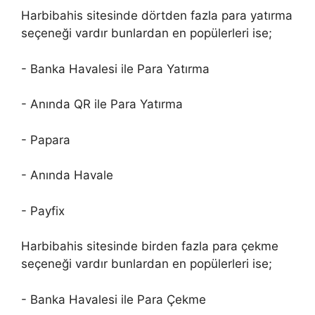
Harbibahis sitesinde dörtden fazla para yatırma
seçeneği vardır bunlardan en popülerleri ise;
- Banka Havalesi ile Para Yatırma
- Anında QR ile Para Yatırma
- Papara
- Anında Havale
- Payfix
Harbibahis sitesinde birden fazla para çekme
seçeneği vardır bunlardan en popülerleri ise;
- Banka Havalesi ile Para Çekme