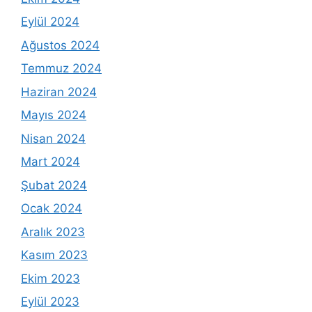
Eylül 2024
Ağustos 2024
Temmuz 2024
Haziran 2024
Mayıs 2024
Nisan 2024
Mart 2024
Şubat 2024
Ocak 2024
Aralık 2023
Kasım 2023
Ekim 2023
Eylül 2023