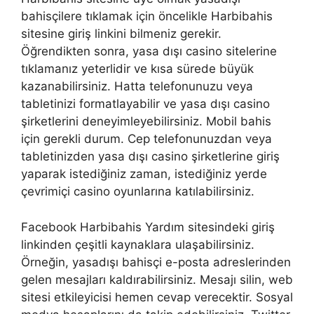
bahisçilere tıklamak için öncelikle Harbibahis
sitesine giriş linkini bilmeniz gerekir.
Öğrendikten sonra, yasa dışı casino sitelerine
tıklamanız yeterlidir ve kısa sürede büyük
kazanabilirsiniz. Hatta telefonunuzu veya
tabletinizi formatlayabilir ve yasa dışı casino
şirketlerini deneyimleyebilirsiniz. Mobil bahis
için gerekli durum. Cep telefonunuzdan veya
tabletinizden yasa dışı casino şirketlerine giriş
yaparak istediğiniz zaman, istediğiniz yerde
çevrimiçi casino oyunlarına katılabilirsiniz.
Facebook Harbibahis Yardım sitesindeki giriş
linkinden çeşitli kaynaklara ulaşabilirsiniz.
Örneğin, yasadışı bahisçi e-posta adreslerinden
gelen mesajları kaldırabilirsiniz. Mesajı silin, web
sitesi etkileyicisi hemen cevap verecektir. Sosyal