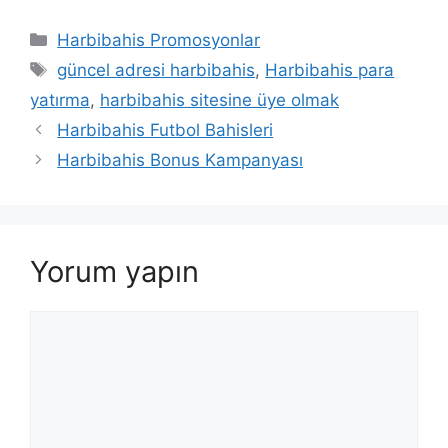
Kategoriler
Harbibahis Promosyonlar
Etiketler
güncel adresi harbibahis
,
Harbibahis para
yatırma
,
harbibahis sitesine üye olmak
Harbibahis Futbol Bahisleri
Harbibahis Bonus Kampanyası
Yorum yapın
Yorum