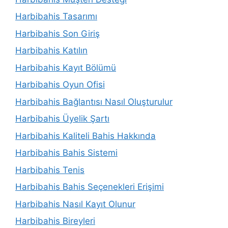
Harbibahis Tasarımı
Harbibahis Son Giriş
Harbibahis Katılın
Harbibahis Kayıt Bölümü
Harbibahis Oyun Ofisi
Harbibahis Bağlantısı Nasıl Oluşturulur
Harbibahis Üyelik Şartı
Harbibahis Kaliteli Bahis Hakkında
Harbibahis Bahis Sistemi
Harbibahis Tenis
Harbibahis Bahis Seçenekleri Erişimi
Harbibahis Nasıl Kayıt Olunur
Harbibahis Bireyleri