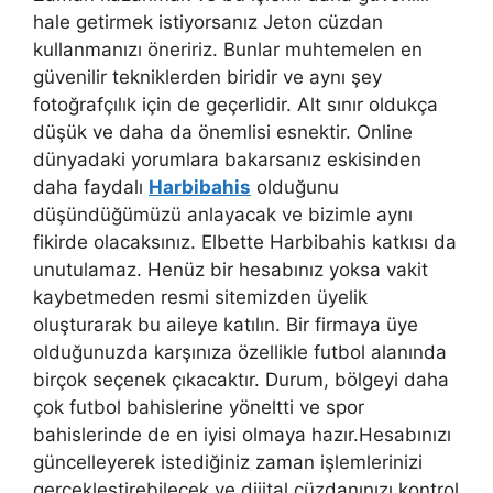
hale getirmek istiyorsanız Jeton cüzdan
kullanmanızı öneririz. Bunlar muhtemelen en
güvenilir tekniklerden biridir ve aynı şey
fotoğrafçılık için de geçerlidir. Alt sınır oldukça
düşük ve daha da önemlisi esnektir. Online
dünyadaki yorumlara bakarsanız eskisinden
daha faydalı
Harbibahis
olduğunu
düşündüğümüzü anlayacak ve bizimle aynı
fikirde olacaksınız. Elbette Harbibahis katkısı da
unutulamaz. Henüz bir hesabınız yoksa vakit
kaybetmeden resmi sitemizden üyelik
oluşturarak bu aileye katılın. Bir firmaya üye
olduğunuzda karşınıza özellikle futbol alanında
birçok seçenek çıkacaktır. Durum, bölgeyi daha
çok futbol bahislerine yöneltti ve spor
bahislerinde de en iyisi olmaya hazır.Hesabınızı
güncelleyerek istediğiniz zaman işlemlerinizi
gerçekleştirebilecek ve dijital cüzdanınızı kontrol