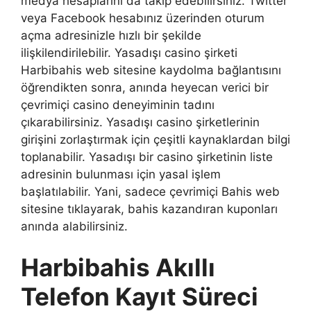
medya hesaplarını da takip edebilirsiniz. Twitter
veya Facebook hesabınız üzerinden oturum
açma adresinizle hızlı bir şekilde
ilişkilendirilebilir. Yasadışı casino şirketi
Harbibahis web sitesine kaydolma bağlantısını
öğrendikten sonra, anında heyecan verici bir
çevrimiçi casino deneyiminin tadını
çıkarabilirsiniz. Yasadışı casino şirketlerinin
girişini zorlaştırmak için çeşitli kaynaklardan bilgi
toplanabilir. Yasadışı bir casino şirketinin liste
adresinin bulunması için yasal işlem
başlatılabilir. Yani, sadece çevrimiçi Bahis web
sitesine tıklayarak, bahis kazandıran kuponları
anında alabilirsiniz.
Harbibahis Akıllı
Telefon Kayıt Süreci