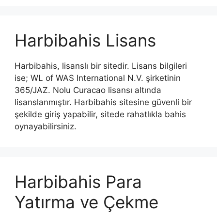
Harbibahis Lisans
Harbibahis, lisanslı bir sitedir. Lisans bilgileri
ise; WL of WAS International N.V. şirketinin
365/JAZ. Nolu Curacao lisansı altında
lisanslanmıştır. Harbibahis sitesine güvenli bir
şekilde giriş yapabilir, sitede rahatlıkla bahis
oynayabilirsiniz.
Harbibahis Para
Yatırma ve Çekme