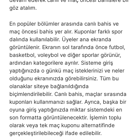
devam ederek canlı ve maç öncesi bahislere bir
göz atalım.
En popüler bölümler arasında canlı bahis ve
maç öncesi bahis yer alır. Kuponlar farklı spor
dalında kullanılabilir. Üyeler ana ekranda
görüntülenir. Ekranın sol tarafında önce futbol, ​​
basketbol, ​​voleybol ve diğer sporlar görünür,
ardından kategorilere ayrılır. Sisteme giriş
yaptığınızda o günkü maç isteklerinizi ve neler
olduğunu ekranınızda görebilirsiniz. Tüm bu
olanaklar siteye bağlanıldığında
biçimlendirilebilir. Canlı bahis, maçlar sırasında
kuponları kullanmanızı sağlar. Ayrıca, başka bir
oyuna giriş yaptığınızda miktar sistemdeki en
son formatta görüntülenecektir. İşlemin toplu
olarak veya tek maç kuponu alternatifinde
gerçekleştirilebileceği ifade edilebilir.