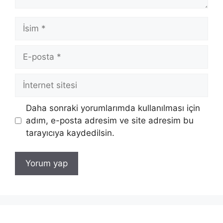
İsim
E-
posta
İnternet
sitesi
Daha sonraki yorumlarımda kullanılması için
adım, e-posta adresim ve site adresim bu
tarayıcıya kaydedilsin.