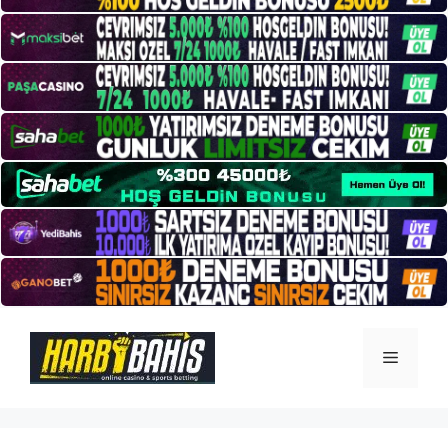
İçeriğe
atla
Menü