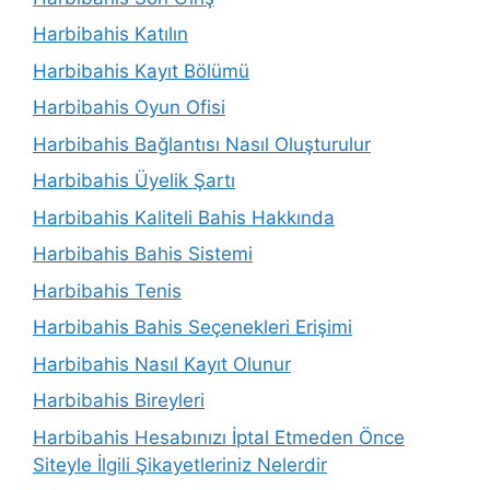
Harbibahis Katılın
Harbibahis Kayıt Bölümü
Harbibahis Oyun Ofisi
Harbibahis Bağlantısı Nasıl Oluşturulur
Harbibahis Üyelik Şartı
Harbibahis Kaliteli Bahis Hakkında
Harbibahis Bahis Sistemi
Harbibahis Tenis
Harbibahis Bahis Seçenekleri Erişimi
Harbibahis Nasıl Kayıt Olunur
Harbibahis Bireyleri
Harbibahis Hesabınızı İptal Etmeden Önce
Siteyle İlgili Şikayetleriniz Nelerdir