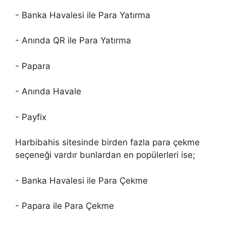
- Banka Havalesi ile Para Yatırma
- Anında QR ile Para Yatırma
- Papara
- Anında Havale
- Payfix
Harbibahis sitesinde birden fazla para çekme
seçeneği vardır bunlardan en popülerleri ise;
- Banka Havalesi ile Para Çekme
- Papara ile Para Çekme