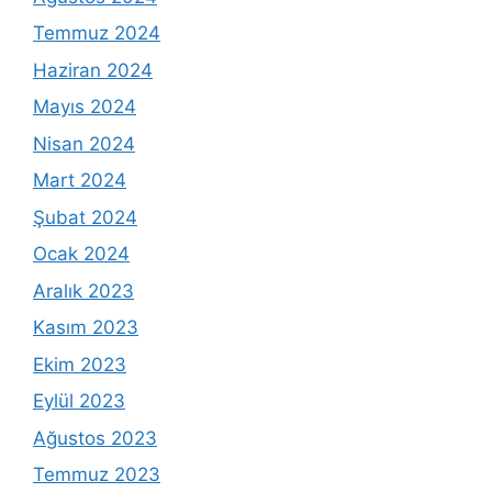
Temmuz 2024
Haziran 2024
Mayıs 2024
Nisan 2024
Mart 2024
Şubat 2024
Ocak 2024
Aralık 2023
Kasım 2023
Ekim 2023
Eylül 2023
Ağustos 2023
Temmuz 2023