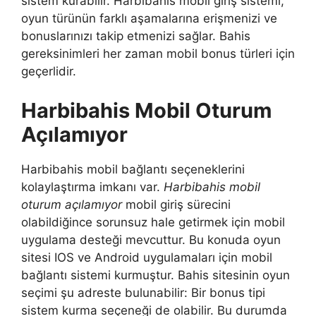
sistem kurabilir. Harbibahis mobil giriş sistemi,
oyun türünün farklı aşamalarına erişmenizi ve
bonuslarınızı takip etmenizi sağlar. Bahis
gereksinimleri her zaman mobil bonus türleri için
geçerlidir.
Harbibahis Mobil Oturum
Açılamıyor
Harbibahis mobil bağlantı seçeneklerini
kolaylaştırma imkanı var.
Harbibahis mobil
oturum açılamıyor
mobil giriş sürecini
olabildiğince sorunsuz hale getirmek için mobil
uygulama desteği mevcuttur. Bu konuda oyun
sitesi IOS ve Android uygulamaları için mobil
bağlantı sistemi kurmuştur. Bahis sitesinin oyun
seçimi şu adreste bulunabilir: Bir bonus tipi
sistem kurma seçeneği de olabilir. Bu durumda