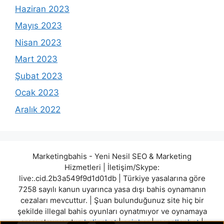
Haziran 2023
Mayıs 2023
Nisan 2023
Mart 2023
Şubat 2023
Ocak 2023
Aralık 2022
Marketingbahis - Yeni Nesil SEO & Marketing
Hizmetleri | İletişim/Skype:
live:.cid.2b3a549f9d1d01db | Türkiye yasalarına göre
7258 sayılı kanun uyarınca yasa dışı bahis oynamanın
cezaları mevcuttur. | Şuan bulunduğunuz site hiç bir
şekilde illegal bahis oyunları oynatmıyor ve oynamaya
aracı olmuyordur.
balinabet
|
coinbar
|
macellanbet
|