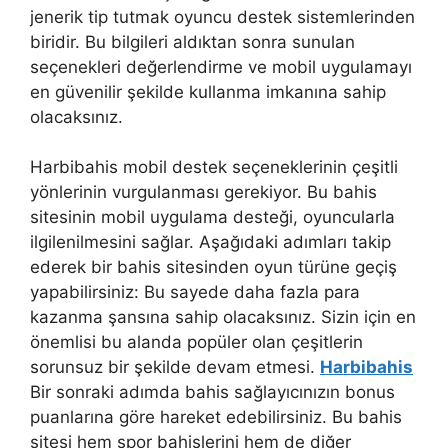
jenerik tip tutmak oyuncu destek sistemlerinden
biridir. Bu bilgileri aldıktan sonra sunulan
seçenekleri değerlendirme ve mobil uygulamayı
en güvenilir şekilde kullanma imkanına sahip
olacaksınız.
Harbibahis mobil destek seçeneklerinin çeşitli
yönlerinin vurgulanması gerekiyor. Bu bahis
sitesinin mobil uygulama desteği, oyuncularla
ilgilenilmesini sağlar. Aşağıdaki adımları takip
ederek bir bahis sitesinden oyun türüne geçiş
yapabilirsiniz: Bu sayede daha fazla para
kazanma şansına sahip olacaksınız. Sizin için en
önemlisi bu alanda popüler olan çeşitlerin
sorunsuz bir şekilde devam etmesi.
Harbibahis
Bir sonraki adımda bahis sağlayıcınızın bonus
puanlarına göre hareket edebilirsiniz. Bu bahis
sitesi hem spor bahislerini hem de diğer