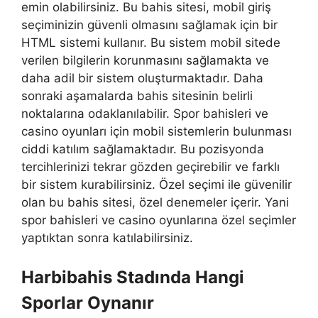
emin olabilirsiniz. Bu bahis sitesi, mobil giriş
seçiminizin güvenli olmasını sağlamak için bir
HTML sistemi kullanır. Bu sistem mobil sitede
verilen bilgilerin korunmasını sağlamakta ve
daha adil bir sistem oluşturmaktadır. Daha
sonraki aşamalarda bahis sitesinin belirli
noktalarına odaklanılabilir. Spor bahisleri ve
casino oyunları için mobil sistemlerin bulunması
ciddi katılım sağlamaktadır. Bu pozisyonda
tercihlerinizi tekrar gözden geçirebilir ve farklı
bir sistem kurabilirsiniz. Özel seçimi ile güvenilir
olan bu bahis sitesi, özel denemeler içerir. Yani
spor bahisleri ve casino oyunlarına özel seçimler
yaptıktan sonra katılabilirsiniz.
Harbibahis Stadında Hangi
Sporlar Oynanır