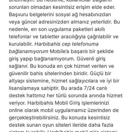
sorunları olmadan kesintisiz erişim elde eder.
Başvuru belgelerini sosyal ağ hesabınızdan
veya güncel adresinizden almanız yeterlidir. Bu
nedenle, en son uygulama paketleri akıllı
telefonlar ve tabletler aracılığıyla çağrılabilir ve
kurulabilir.
Harbibahis cep telefonuma
bağlanamıyorum
Mobile’a başarılı bir şekilde
giriş yapıp bağlanamıyorum. Güvenli giriş
sağlanır. Bu konuda en çok hizmet verilen ve
güvenilir bahis sitelerinden biridir. Güçlü bir
altyapı sistemine, hizmet sağlayıcılara ve iyi bir
lisanslamaya sahiptir. Bu arada 7/24 canlı
destek hattımız her türlü sorunda anında hizmet
veriyor. Harbibahis Mobil Giriş işlemlerinizi
online olarak mobil uygulamamız üzerinden de
gerçekleştirebilirsiniz. Bu konuda kesintisiz
destek sunan oyun siteleri ileride daha fazla