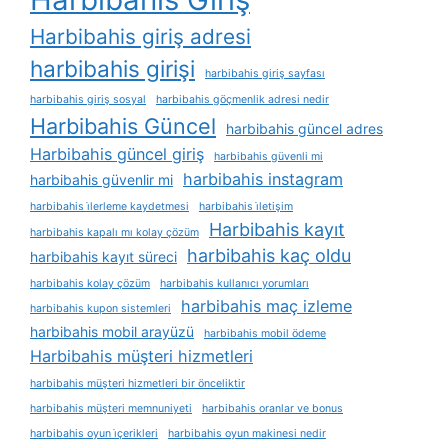
Harbibahis giriş adresi
harbibahis girişi
harbibahis giriş sayfası
harbibahis giriş sosyal
harbibahis göçmenlik adresi nedir
Harbibahis Güncel
harbibahis güncel adres
Harbibahis güncel giriş
harbibahis güvenli mi
harbibahis instagram
harbibahis güvenlir mi
harbibahis i̇lerleme kaydetmesi
harbibahis i̇letişim
Harbibahis kayıt
harbibahis kapalı mı kolay çözüm
harbibahis kaç oldu
harbibahis kayıt süreci
harbibahis kolay çözüm
harbibahis kullanıcı yorumları
harbibahis maç izleme
harbibahis kupon sistemleri
harbibahis mobil arayüzü
harbibahis mobil ödeme
Harbibahis müşteri hizmetleri
harbibahis müşteri hizmetleri bir önceliktir
harbibahis müşteri memnuniyeti
harbibahis oranlar ve bonus
harbibahis oyun i̇çerikleri
harbibahis oyun makinesi nedir