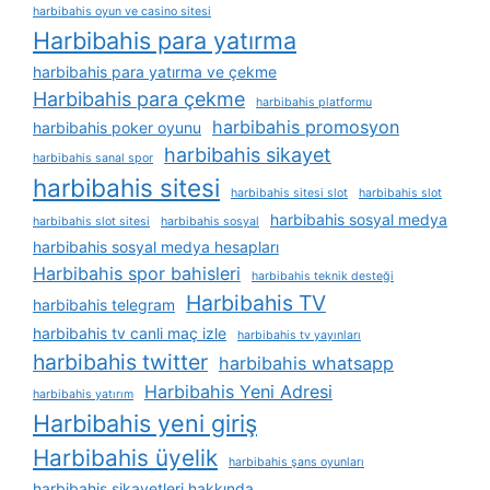
harbibahis oyun ve casino sitesi
Harbibahis para yatırma
harbibahis para yatırma ve çekme
Harbibahis para çekme
harbibahis platformu
harbibahis promosyon
harbibahis poker oyunu
harbibahis sikayet
harbibahis sanal spor
harbibahis sitesi
harbibahis sitesi slot
harbibahis slot
harbibahis sosyal medya
harbibahis slot sitesi
harbibahis sosyal
harbibahis sosyal medya hesapları
Harbibahis spor bahisleri
harbibahis teknik desteği
Harbibahis TV
harbibahis telegram
harbibahis tv canli maç izle
harbibahis tv yayınları
harbibahis twitter
harbibahis whatsapp
Harbibahis Yeni Adresi
harbibahis yatırım
Harbibahis yeni giriş
Harbibahis üyelik
harbibahis şans oyunları
harbibahis şikayetleri hakkında