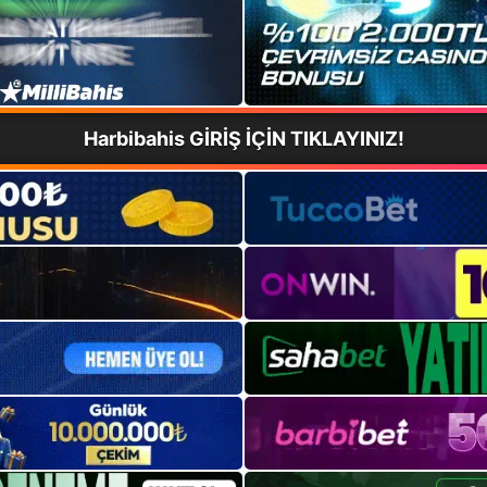
Harbibahis GİRİŞ İÇİN TIKLAYINIZ!