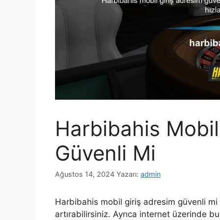
Harbibahis Mobil
Güvenli Mi
Ağustos 14, 2024
Yazarı:
admin
Harbibahis mobil giriş adresim güvenli mi
artırabilirsiniz. Ayrıca internet üzerinde 