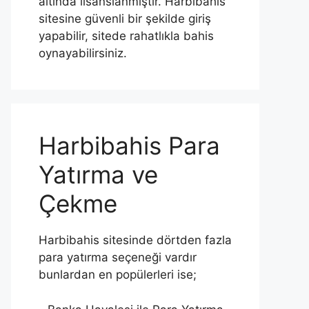
altında lisanslanmıştır. Harbibahis
sitesine güvenli bir şekilde giriş
yapabilir, sitede rahatlıkla bahis
oynayabilirsiniz.
Harbibahis Para
Yatırma ve
Çekme
Harbibahis sitesinde dörtden fazla
para yatırma seçeneği vardır
bunlardan en popülerleri ise;