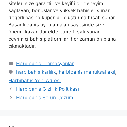
siteleri size garantili ve keyifli bir deneyim
sağlayan, bonuslar ve yüksek bahisler sunan
değerli casino kuponları oluşturma fırsatı sunar.
Başarılı bahis uygulamaları sayesinde size
önemli kazançlar elde etme fırsatı sunan
çevrimiçi bahis platformları her zaman ön plana
çıkmaktadır.
Kategoriler
Harbibahis Promosyonlar
Etiketler
harbibahis karlılık
,
harbibahis mantıksal akıl
,
Harbibahis Yeni Adresi
Harbibahis Gizlilik Politikası
Harbibahis Sorun Çözüm