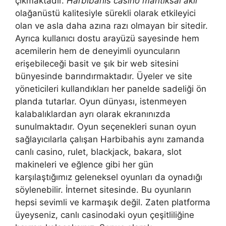
çıkmaktadır.
Harbibahis casino mantıksal akıl
olağanüstü kalitesiyle sürekli olarak etkileyici
olan ve asla daha azına razı olmayan bir sitedir.
Ayrıca kullanıcı dostu arayüzü sayesinde hem
acemilerin hem de deneyimli oyuncuların
erişebileceği basit ve şık bir web sitesini
bünyesinde barındırmaktadır. Üyeler ve site
yöneticileri kullandıkları her panelde sadeliği ön
planda tutarlar. Oyun dünyası, istenmeyen
kalabalıklardan ayrı olarak ekranınızda
sunulmaktadır. Oyun seçenekleri sunan oyun
sağlayıcılarla çalışan Harbibahis aynı zamanda
canlı casino, rulet, blackjack, bakara, slot
makineleri ve eğlence gibi her gün
karşılaştığımız geleneksel oyunları da oynadığı
söylenebilir. İnternet sitesinde. Bu oyunların
hepsi sevimli ve karmaşık değil. Zaten platforma
üyeyseniz, canlı casinodaki oyun çeşitliliğine