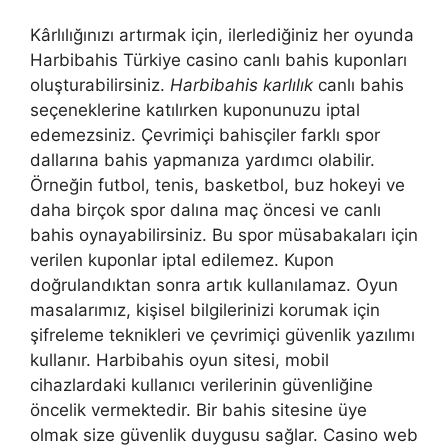
Kârlılığınızı artırmak için, ilerlediğiniz her oyunda
Harbibahis Türkiye casino canlı bahis kuponları
oluşturabilirsiniz.
Harbibahis karlılık
canlı bahis
seçeneklerine katılırken kuponunuzu iptal
edemezsiniz. Çevrimiçi bahisçiler farklı spor
dallarına bahis yapmanıza yardımcı olabilir.
Örneğin futbol, ​​tenis, basketbol, ​​buz hokeyi ve
daha birçok spor dalına maç öncesi ve canlı
bahis oynayabilirsiniz. Bu spor müsabakaları için
verilen kuponlar iptal edilemez. Kupon
doğrulandıktan sonra artık kullanılamaz. Oyun
masalarımız, kişisel bilgilerinizi korumak için
şifreleme teknikleri ve çevrimiçi güvenlik yazılımı
kullanır. Harbibahis oyun sitesi, mobil
cihazlardaki kullanıcı verilerinin güvenliğine
öncelik vermektedir. Bir bahis sitesine üye
olmak size güvenlik duygusu sağlar. Casino web