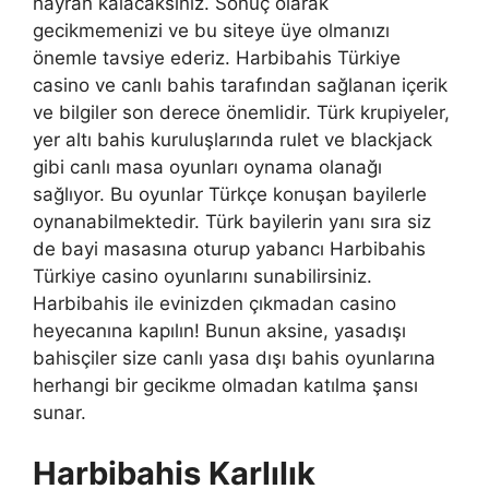
hayran kalacaksınız. Sonuç olarak
gecikmemenizi ve bu siteye üye olmanızı
önemle tavsiye ederiz. Harbibahis Türkiye
casino ve canlı bahis tarafından sağlanan içerik
ve bilgiler son derece önemlidir. Türk krupiyeler,
yer altı bahis kuruluşlarında rulet ve blackjack
gibi canlı masa oyunları oynama olanağı
sağlıyor. Bu oyunlar Türkçe konuşan bayilerle
oynanabilmektedir. Türk bayilerin yanı sıra siz
de bayi masasına oturup yabancı Harbibahis
Türkiye casino oyunlarını sunabilirsiniz.
Harbibahis ile evinizden çıkmadan casino
heyecanına kapılın! Bunun aksine, yasadışı
bahisçiler size canlı yasa dışı bahis oyunlarına
herhangi bir gecikme olmadan katılma şansı
sunar.
Harbibahis Karlılık