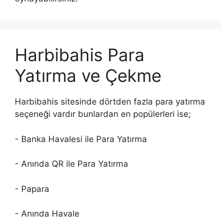
Harbibahis Para
Yatırma ve Çekme
Harbibahis sitesinde dörtden fazla para yatırma
seçeneği vardır bunlardan en popülerleri ise;
- Banka Havalesi ile Para Yatırma
- Anında QR ile Para Yatırma
- Papara
- Anında Havale