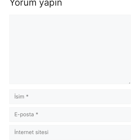
Yorum yapın
Yorum
İsim
E-
posta
İnternet
sitesi