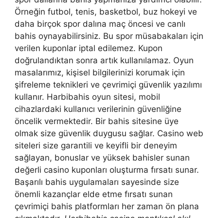
Örneğin futbol, ​​tenis, basketbol, ​​buz hokeyi ve
daha birçok spor dalına maç öncesi ve canlı
bahis oynayabilirsiniz. Bu spor müsabakaları için
verilen kuponlar iptal edilemez. Kupon
doğrulandıktan sonra artık kullanılamaz. Oyun
masalarımız, kişisel bilgilerinizi korumak için
şifreleme teknikleri ve çevrimiçi güvenlik yazılımı
kullanır. Harbibahis oyun sitesi, mobil
cihazlardaki kullanıcı verilerinin güvenliğine
öncelik vermektedir. Bir bahis sitesine üye
olmak size güvenlik duygusu sağlar. Casino web
siteleri size garantili ve keyifli bir deneyim
sağlayan, bonuslar ve yüksek bahisler sunan
değerli casino kuponları oluşturma fırsatı sunar.
Başarılı bahis uygulamaları sayesinde size
önemli kazançlar elde etme fırsatı sunan
çevrimiçi bahis platformları her zaman ön plana