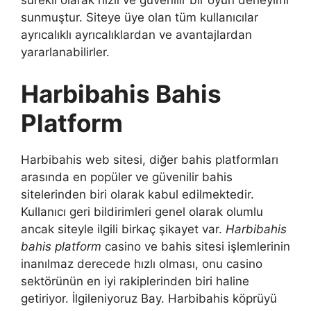
sürekli olarak hızlı ve güvenilir bir oyun deneyimi
sunmuştur. Siteye üye olan tüm kullanıcılar
ayrıcalıklı ayrıcalıklardan ve avantajlardan
yararlanabilirler.
Harbibahis Bahis
Platform
Harbibahis web sitesi, diğer bahis platformları
arasında en popüler ve güvenilir bahis
sitelerinden biri olarak kabul edilmektedir.
Kullanıcı geri bildirimleri genel olarak olumlu
ancak siteyle ilgili birkaç şikayet var.
Harbibahis
bahis platform
casino ve bahis sitesi işlemlerinin
inanılmaz derecede hızlı olması, onu casino
sektörünün en iyi rakiplerinden biri haline
getiriyor. İlgileniyoruz Bay. Harbibahis köprüyü