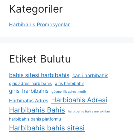
Kategoriler
Harbibahis Promosyonlar
Etiket Bulutu
bahis sitesi harbibahis
canli harbibahis
giris adresi harbibahis
giris harbibahis
girisi harbibahis
göçmenlik adresi nedir
Harbibahis Adresi
Harbibahis Adres
Harbibahis Bahis
harbibahis bahis meraklıları
harbibahis bahis platformu
Harbibahis bahis sitesi