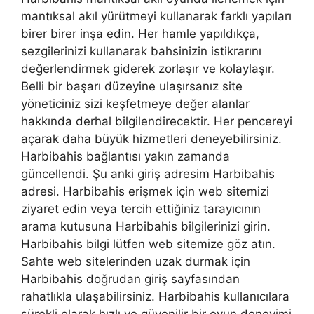
mantıksal akıl yürütmeyi kullanarak farklı yapıları
birer birer inşa edin. Her hamle yapıldıkça,
sezgilerinizi kullanarak bahsinizin istikrarını
değerlendirmek giderek zorlaşır ve kolaylaşır.
Belli bir başarı düzeyine ulaşırsanız site
yöneticiniz sizi keşfetmeye değer alanlar
hakkında derhal bilgilendirecektir. Her pencereyi
açarak daha büyük hizmetleri deneyebilirsiniz.
Harbibahis bağlantısı yakın zamanda
güncellendi. Şu anki giriş adresim Harbibahis
adresi. Harbibahis erişmek için web sitemizi
ziyaret edin veya tercih ettiğiniz tarayıcının
arama kutusuna Harbibahis bilgilerinizi girin.
Harbibahis bilgi lütfen web sitemize göz atın.
Sahte web sitelerinden uzak durmak için
Harbibahis doğrudan giriş sayfasından
rahatlıkla ulaşabilirsiniz. Harbibahis kullanıcılara