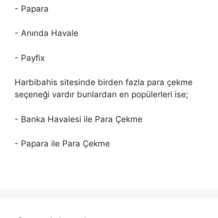
- Papara
- Anında Havale
- Payfix
Harbibahis sitesinde birden fazla para çekme
seçeneği vardır bunlardan en popülerleri ise;
- Banka Havalesi ile Para Çekme
- Papara ile Para Çekme