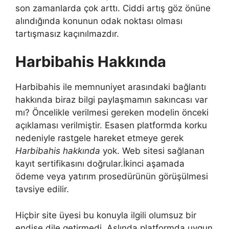
son zamanlarda çok arttı. Ciddi artış göz önüne
alındığında konunun odak noktası olması
tartışmasız kaçınılmazdır.
Harbibahis Hakkında
Harbibahis ile memnuniyet arasındaki bağlantı
hakkında biraz bilgi paylaşmamın sakıncası var
mı? Öncelikle verilmesi gereken modelin önceki
açıklaması verilmiştir. Esasen platformda korku
nedeniyle rastgele hareket etmeye gerek
Harbibahis hakkında
yok. Web sitesi sağlanan
kayıt sertifikasını doğrular.İkinci aşamada
ödeme veya yatırım prosedürünün görüşülmesi
tavsiye edilir.
Hiçbir site üyesi bu konuyla ilgili olumsuz bir
endişe dile getirmedi. Aslında platformda uygun