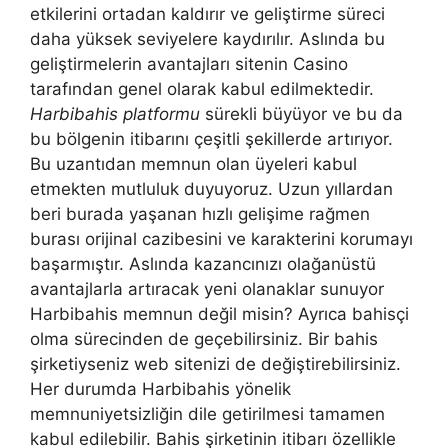
etkilerini ortadan kaldırır ve geliştirme süreci
daha yüksek seviyelere kaydırılır. Aslında bu
geliştirmelerin avantajları sitenin Casino
tarafından genel olarak kabul edilmektedir.
Harbibahis platformu
sürekli büyüyor ve bu da
bu bölgenin itibarını çeşitli şekillerde artırıyor.
Bu uzantıdan memnun olan üyeleri kabul
etmekten mutluluk duyuyoruz. Uzun yıllardan
beri burada yaşanan hızlı gelişime rağmen
burası orijinal cazibesini ve karakterini korumayı
başarmıştır. Aslında kazancınızı olağanüstü
avantajlarla artıracak yeni olanaklar sunuyor
Harbibahis memnun değil misin? Ayrıca bahisçi
olma sürecinden de geçebilirsiniz. Bir bahis
şirketiyseniz web sitenizi de değiştirebilirsiniz.
Her durumda Harbibahis yönelik
memnuniyetsizliğin dile getirilmesi tamamen
kabul edilebilir. Bahis şirketinin itibarı özellikle