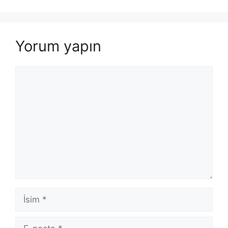
Yorum yapın
Yorum
İsim
E-