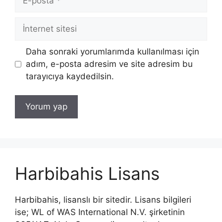
posta
İnternet
sitesi
Daha sonraki yorumlarımda kullanılması için
adım, e-posta adresim ve site adresim bu
tarayıcıya kaydedilsin.
Harbibahis Lisans
Harbibahis, lisanslı bir sitedir. Lisans bilgileri
ise; WL of WAS International N.V. şirketinin