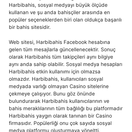
Harbibahis, sosyal medyayı büyük ölçüde
kullanan ve şu anda bahisçiler arasında en
popüler seçeneklerden biri olan oldukça başarılı
bir bahis sitesidir.
Web sitesi, Harbibahis Facebook hesabına
gelen tüm mesajlarla güncellenecektir. Sonuç
olarak Harbibahis tüm takipçileri aynı bilgiye
aynı anda sahip olabilir. Sosyal medya hesapları
Harbibahis etkin kullanımı için olmazsa
olmazdır. Harbibahis, kullanıcıları sosyal
medyada varlığı olmayan Casino sitelerine
çekmeye çalışıyor. Bunu göz önünde
bulundurarak Harbibahis kullanıcılarının ve
bahis meraklılarının tüm bağlılığı bu platformadır
Harbibahis yaygın olarak tanınan bir Casino
firmasıdır. Popülerliği onu çok sayıda sosyal
medya platformu oluşturmaya yöneltti.