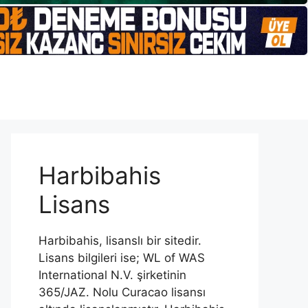
Harbibahis
Lisans
Harbibahis, lisanslı bir sitedir.
Lisans bilgileri ise; WL of WAS
International N.V. şirketinin
365/JAZ. Nolu Curacao lisansı