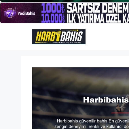
İçeriğe
atla