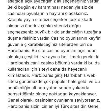
aşağıda açıklayacağımız iki seçeneğiniz vardır.
Belki bugün ev karantinası nedeniyle siz de
casinolar oyunlarının hayranı olacaksınız.
Kablolu yayın sitenizi seçerken çok dikkatli
olmanızı öneririz çünkü sitenizi doğru
seçmezseniz büyük bir dolandırıcılığın tuzağına
düşme riskiniz vardır. Casino oyunlarının keyfini
güvenle çıkarabileceğiniz sitelerden biri de
Harbibahis. Bu site casino oyunları açısından
oldukça çeşitlidir ve ayrıca belirtmek gerekir ki
Harbibahis canlı casino bölümü vardır ki bu da
kullanıcıları için siteyi daha da heyecanlı
kılmaktadır.
Harbibahis giriş
Harbibahis web
sitesi günümüzde çok popüler hale geldi ve bu
popülerliğin altında yatan sebep yukarıda
bahsettiğimiz birkaç noktadan kaynaklanıyor.
Genel olarak, casinolar oyunlarını seviyorsanız,
Harbibahis sizin için en iyi Türk sitesidir. Genel