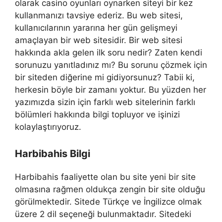
olarak casino oyunları oynarken siteyi bir kez
kullanmanızı tavsiye ederiz. Bu web sitesi,
kullanıcılarının yararına her gün gelişmeyi
amaçlayan bir web sitesidir. Bir web sitesi
hakkında akla gelen ilk soru nedir? Zaten kendi
sorunuzu yanıtladınız mı? Bu sorunu çözmek için
bir siteden diğerine mi gidiyorsunuz? Tabii ki,
herkesin böyle bir zamanı yoktur. Bu yüzden her
yazımızda sizin için farklı web sitelerinin farklı
bölümleri hakkında bilgi topluyor ve işinizi
kolaylaştırıyoruz.
Harbibahis Bilgi
Harbibahis faaliyette olan bu site yeni bir site
olmasına rağmen oldukça zengin bir site olduğu
görülmektedir. Sitede Türkçe ve İngilizce olmak
üzere 2 dil seçeneği bulunmaktadır. Sitedeki