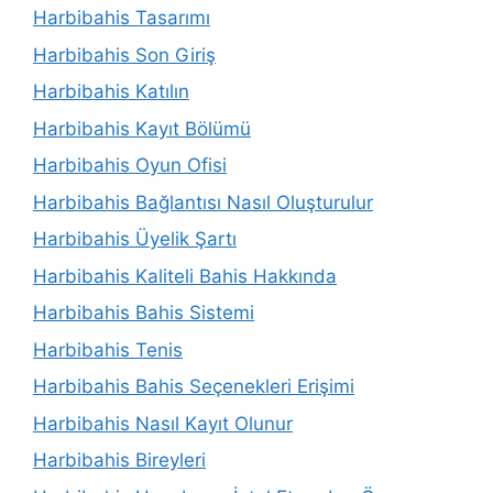
Harbibahis Tasarımı
Harbibahis Son Giriş
Harbibahis Katılın
Harbibahis Kayıt Bölümü
Harbibahis Oyun Ofisi
Harbibahis Bağlantısı Nasıl Oluşturulur
Harbibahis Üyelik Şartı
Harbibahis Kaliteli Bahis Hakkında
Harbibahis Bahis Sistemi
Harbibahis Tenis
Harbibahis Bahis Seçenekleri Erişimi
Harbibahis Nasıl Kayıt Olunur
Harbibahis Bireyleri