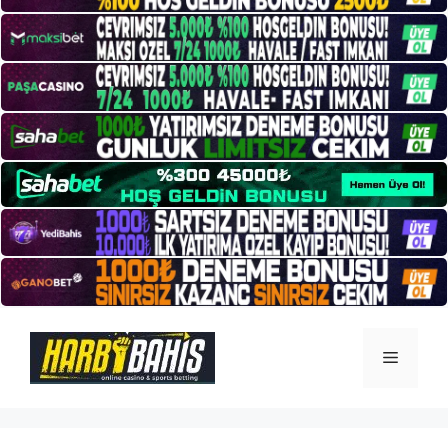
İçeriğe
atla
Menü