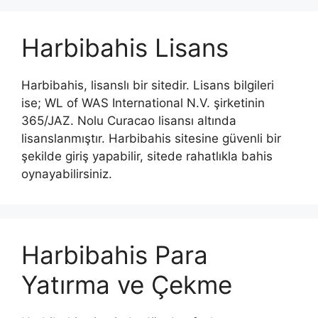
Harbibahis Lisans
Harbibahis, lisanslı bir sitedir. Lisans bilgileri
ise; WL of WAS International N.V. şirketinin
365/JAZ. Nolu Curacao lisansı altında
lisanslanmıştır. Harbibahis sitesine güvenli bir
şekilde giriş yapabilir, sitede rahatlıkla bahis
oynayabilirsiniz.
Harbibahis Para
Yatırma ve Çekme