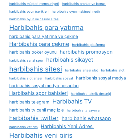
harbibahis müşteri memnuniyeti
harbibahis oranlar ve bonus
harbibahis oyun i̇çerikleri
harbibahis oyun makinesi nedir
harbibahis oyun ve casino sitesi
Harbibahis para yatırma
harbibahis para yatırma ve çekme
Harbibahis para çekme
harbibahis platformu
harbibahis promosyon
harbibahis poker oyunu
harbibahis sikayet
harbibahis sanal spor
harbibahis sitesi
harbibahis sitesi slot
harbibahis slot
harbibahis sosyal medya
harbibahis slot sitesi
harbibahis sosyal
harbibahis sosyal medya hesapları
Harbibahis spor bahisleri
harbibahis teknik desteği
Harbibahis TV
harbibahis telegram
harbibahis tv canli maç izle
harbibahis tv yayınları
harbibahis twitter
harbibahis whatsapp
Harbibahis Yeni Adresi
harbibahis yatırım
Harbibahis yeni giriş