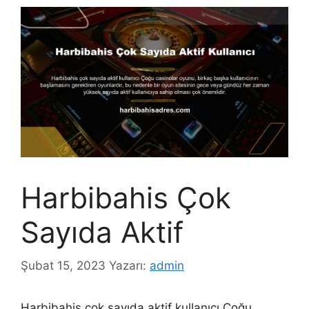
Harbibahis Çok
Sayıda Aktif
Şubat 15, 2023
Yazarı:
admin
Harbibahis çok sayıda aktif kullanıcı Çoğu