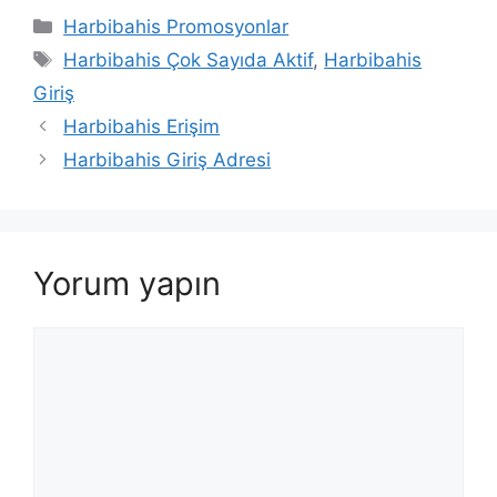
Kategoriler
Harbibahis Promosyonlar
Etiketler
Harbibahis Çok Sayıda Aktif
,
Harbibahis
Giriş
Harbibahis Erişim
Harbibahis Giriş Adresi
Yorum yapın
Yorum