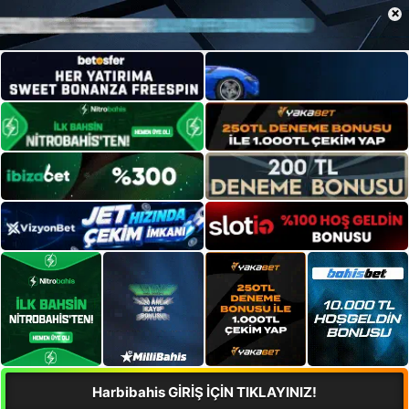
×
Harbibahis GİRİŞ İÇİN TIKLAYINIZ!