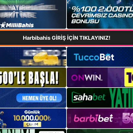
Harbibahis GİRİŞ İÇİN TIKLAYINIZ!