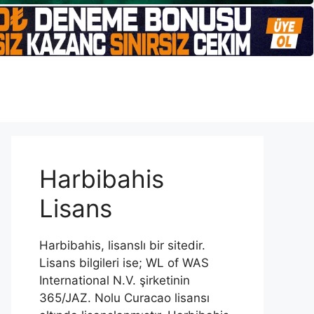
Harbibahis
Lisans
Harbibahis, lisanslı bir sitedir.
Lisans bilgileri ise; WL of WAS
International N.V. şirketinin
365/JAZ. Nolu Curacao lisansı