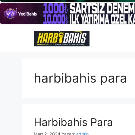
İçeriğe
atla
harbibahis para
Harbibahis Para
Mart 2, 2024
Yazarı:
admin