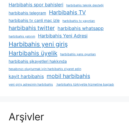
Harbibahis spor bahisleri
harbibahis teknik desteği
Harbibahis TV
harbibahis telegram
harbibahis tv canli maç izle
harbibahis tv yayınları
harbibahis twitter
harbibahis whatsapp
Harbibahis Yeni Adresi
harbibahis yatırım
Harbibahis yeni giriş
Harbibahis üyelik
harbibahis şans oyunları
harbibahis şikayetleri hakkında
hesabınızı oluşturmak i̇çin harbibahis ziyaret edin
mobil harbibahis
kayit harbibahis
yeni giriş adresinin harbibahis
harbibahis türkiye’de hizmetine başladı
Arşivler