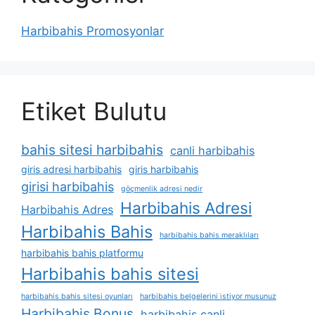
Harbibahis Promosyonlar
Etiket Bulutu
bahis sitesi harbibahis
canli harbibahis
giris adresi harbibahis
giris harbibahis
girisi harbibahis
göçmenlik adresi nedir
Harbibahis Adresi
Harbibahis Adres
Harbibahis Bahis
harbibahis bahis meraklıları
harbibahis bahis platformu
Harbibahis bahis sitesi
harbibahis bahis sitesi oyunları
harbibahis belgelerini i̇stiyor musunuz
Harbibahis Bonus
harbibahis canli