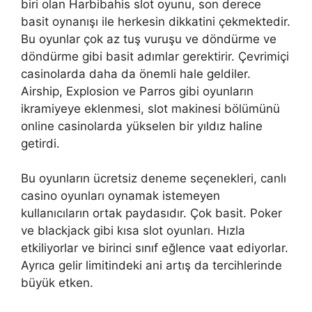
biri olan Harbibahis slot oyunu, son derece
basit oynanışı ile herkesin dikkatini çekmektedir.
Bu oyunlar çok az tuş vuruşu ve döndürme ve
döndürme gibi basit adımlar gerektirir. Çevrimiçi
casinolarda daha da önemli hale geldiler.
Airship, Explosion ve Parros gibi oyunların
ikramiyeye eklenmesi, slot makinesi bölümünü
online casinolarda yükselen bir yıldız haline
getirdi.
Bu oyunların ücretsiz deneme seçenekleri, canlı
casino oyunları oynamak istemeyen
kullanıcıların ortak paydasıdır. Çok basit. Poker
ve blackjack gibi kısa slot oyunları. Hızla
etkiliyorlar ve birinci sınıf eğlence vaat ediyorlar.
Ayrıca gelir limitindeki ani artış da tercihlerinde
büyük etken.