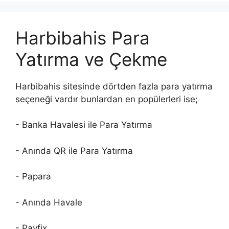
Harbibahis Para
Yatırma ve Çekme
Harbibahis sitesinde dörtden fazla para yatırma
seçeneği vardır bunlardan en popülerleri ise;
- Banka Havalesi ile Para Yatırma
- Anında QR ile Para Yatırma
- Papara
- Anında Havale
- Payfix