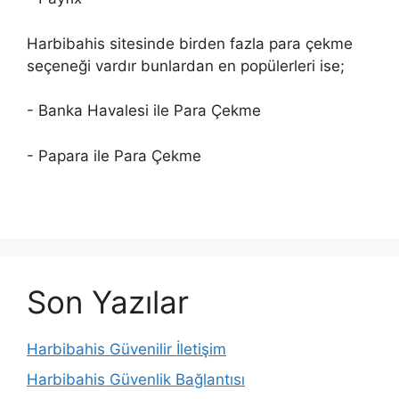
Harbibahis sitesinde birden fazla para çekme
seçeneği vardır bunlardan en popülerleri ise;
- Banka Havalesi ile Para Çekme
- Papara ile Para Çekme
Son Yazılar
Harbibahis Güvenilir İletişim
Harbibahis Güvenlik Bağlantısı