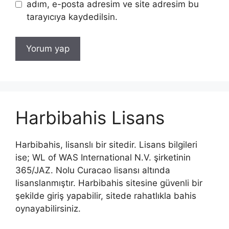
adım, e-posta adresim ve site adresim bu
tarayıcıya kaydedilsin.
Harbibahis Lisans
Harbibahis, lisanslı bir sitedir. Lisans bilgileri
ise; WL of WAS International N.V. şirketinin
365/JAZ. Nolu Curacao lisansı altında
lisanslanmıştır. Harbibahis sitesine güvenli bir
şekilde giriş yapabilir, sitede rahatlıkla bahis
oynayabilirsiniz.