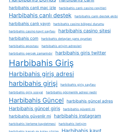
harbibahis canli maç izle
harbibahis canlı casino çeşitleri
Harbibahis canlı destek
harbibahis canlı destek ekibi
harbibahis canlı yayın
harbibahis casino bölgesi durumu
harbibahis casino sitesi
harbibahis casino kayıt sayfası
harbibahis com
harbibahis detayları şans oyunları
harbibahis epostası
harbibahis erişim adresleri
harbibahis giris twitter
harbibahis gerçek zamanlıdır
Harbibahis Giriş
Harbibahis giriş adresi
harbibahis girişi
harbibahis giriş sayfası
harbibahis giriş sosyal
harbibahis göçmenlik adresi nedir
Harbibahis Güncel
harbibahis güncel adres
Harbibahis güncel giriş
harbibahis güvenli mi
harbibahis instagram
harbibahis güvenlir mi
harbibahis i̇lerleme kaydetmesi
harbibahis i̇letişim
Harbibahis kayıt
harbibahis kapalı mı kolay çözüm