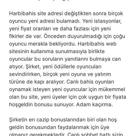
Harbibahis site adresi değiştikten sonra birçok
oyuncu yeni adresi bulamadı. Yeni istasyonlar,
yeni fiyat oranları ve daha fazlası için yeni
fikirler de var. Önceden duyurulmadığı için çoğu
oyuncu merakla bekliyordu. Harbibahis web
sitesinin kullanıma sunulmasıyla birlikte
oyuncular bu soruların yanıtlarını bulmaya can
atıyor. Şirket, yeni ödüllerle oyuncuları
sevindirirken, birçok yeni oyuna ve yatırım
türüne de kapı aralıyor. Canlı bahis oyunları
oynamak isteyen yeni oyuncular için mükemmel
olan bu site, yeni üyeler için çok uygun bir fiyata
hoşgeldin bonusu sunuyor. Adam kaçırma.
Şirketin en cazip bonuslarından biri olan hoş
geldin bonusundan faydalanmak için üye
olmanız gerekmektedir. Canlı sohbet hattı sizin