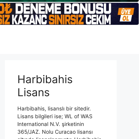
Harbibahis
Lisans
Harbibahis, lisanslı bir sitedir.
Lisans bilgileri ise; WL of WAS
International N.V. şirketinin
365/JAZ. Nolu Curacao lisansı