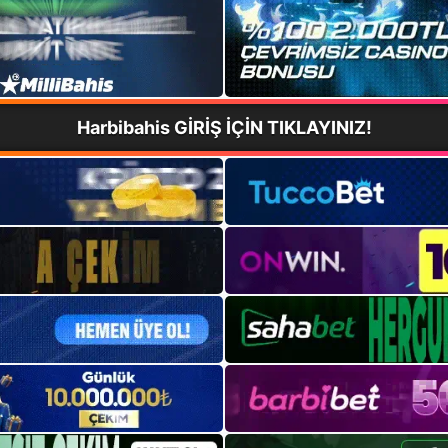
Harbibahis GİRİŞ İÇİN TIKLAYINIZ!